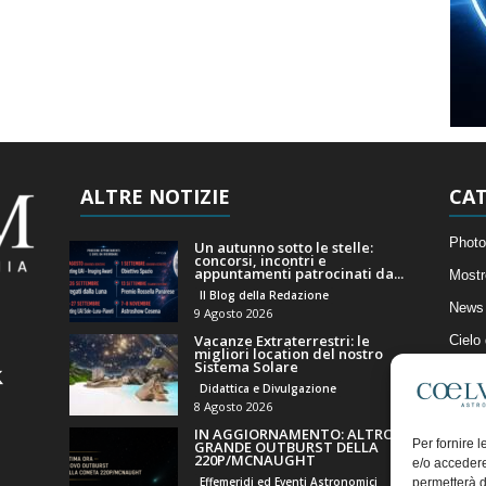
ALTRE NOTIZIE
CAT
Photo
Un autunno sotto le stelle:
concorsi, incontri e
appuntamenti patrocinati da...
Mostr
Il Blog della Redazione
News 
9 Agosto 2026
Vacanze Extraterrestri: le
Cielo
migliori location del nostro
Sistema Solare
Astro
Didattica e Divulgazione
Artico
8 Agosto 2026
IN AGGIORNAMENTO: ALTRO
Il Bl
Per fornire 
GRANDE OUTBURST DELLA
220P/MCNAUGHT
e/o accedere
Effemeridi ed Eventi Astronomici
permetterà d