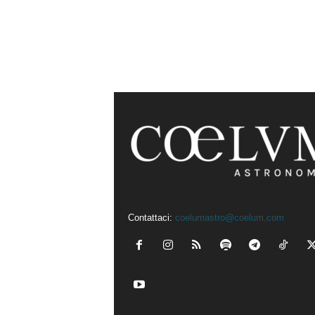
Contattaci:
coelumastro@coelum.com