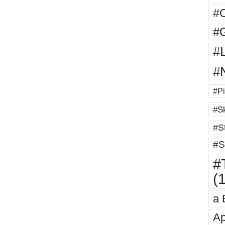
#
#G
#
#
#Pi
#Sk
#St
#S
#T
(
a 
Ap