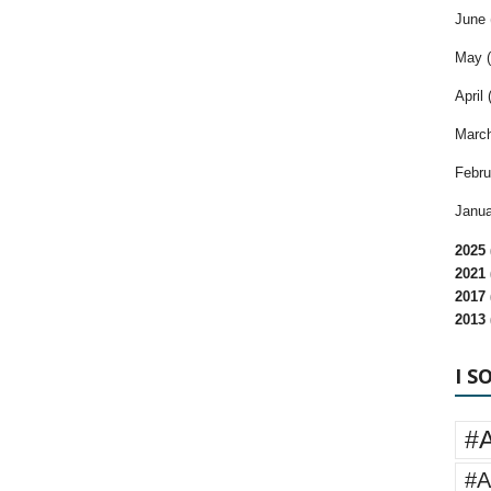
June 
May (
April 
March
Febru
Janua
2025 
2021 
2017 
2013 
I S
#
#A