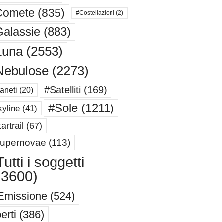
Comete
(835)
#Costellazioni
(2)
alassie
(883)
Luna
(2553)
Nebulose
(2273)
#Satelliti
(169)
aneti
(20)
#Sole
(1211)
yline
(41)
artrail
(67)
upernovae
(113)
utti i soggetti
13600)
Emissione
(524)
erti
(386)