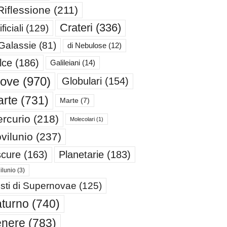
Riflessione
(211)
Crateri
(336)
ificiali
(129)
 Galassie
(81)
di Nebulose
(12)
lce
(186)
Galileiani
(14)
iove
(970)
Globulari
(154)
rte
(731)
Marte
(7)
rcurio
(218)
Molecolari
(1)
vilunio
(237)
cure
(163)
Planetarie
(183)
ilunio
(3)
sti di Supernovae
(125)
turno
(740)
enere
(783)