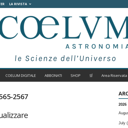
TER
LA RIVISTA
COELUM DIGITALE
ABBONATI
SHOP
🛒
Area Riservata
ARC
2565-2567
2026
ualizzare
Augus
July (