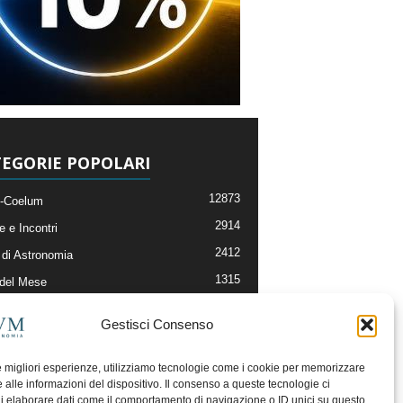
EGORIE POPOLARI
12873
-Coelum
2914
e e Incontri
2412
di Astronomia
1315
 del Mese
365
nomia, Astrofisica e Cosmologia
Gestisci Consenso
268
li e Risorse On-Line
193
og della Redazione
le migliori esperienze, utilizziamo tecnologie come i cookie per memorizzare
 alle informazioni del dispositivo. Il consenso a queste tecnologie ci
i elaborare dati come il comportamento di navigazione o ID unici su questo