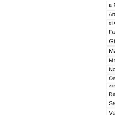
a 
Art
di
Fa
G
Ma
Me
No
Os
Plen
Re
Sa
V