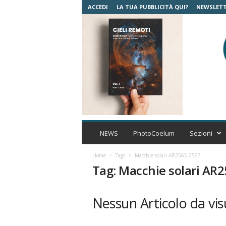
ACCEDI
LA TUA PUBBLICITÀ QUI?
NEWSLET
C
o
NEWS
PhotoCoelum
Sezioni
e
l
Home
Tags
Macchie solari AR2565-2567
u
Tag: Macchie solari AR
m
A
s
Nessun Articolo da vis
t
r
o