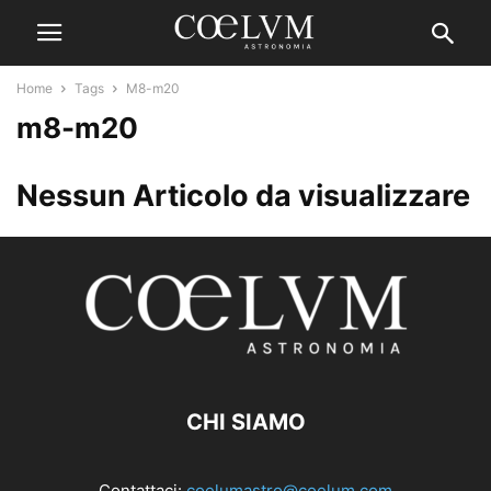
Home
Tags
M8-m20
m8-m20
Nessun Articolo da visualizzare
CHI SIAMO
Contattaci:
coelumastro@coelum.com