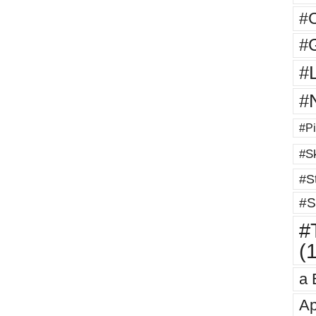
#
#G
#
#
#Pi
#Sk
#St
#S
#T
(
a 
Ap