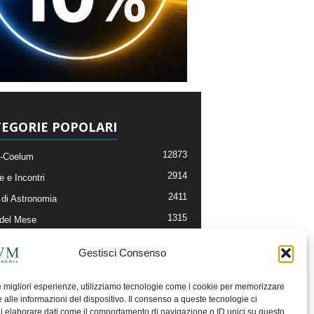
EGORIE POPOLARI
12873
-Coelum
2914
e e Incontri
2411
di Astronomia
1315
 del Mese
365
nomia, Astrofisica e Cosmologia
Gestisci Consenso
268
li e Risorse On-Line
192
og della Redazione
le migliori esperienze, utilizziamo tecnologie come i cookie per memorizzare
 alle informazioni del dispositivo. Il consenso a queste tecnologie ci
i elaborare dati come il comportamento di navigazione o ID unici su questo