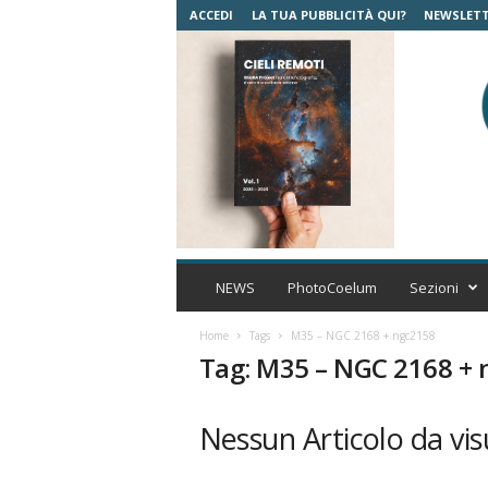
ACCEDI
LA TUA PUBBLICITÀ QUI?
NEWSLET
C
o
NEWS
PhotoCoelum
Sezioni
e
l
Home
Tags
M35 – NGC 2168 + ngc2158
u
Tag: M35 – NGC 2168 +
m
A
s
Nessun Articolo da vis
t
r
o