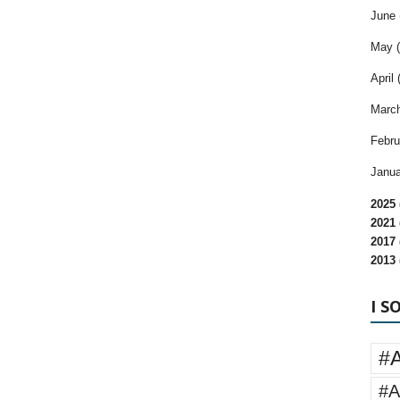
June 
May (
April 
March
Febru
Janua
2025 
2021 
2017 
2013 
I S
#
#A