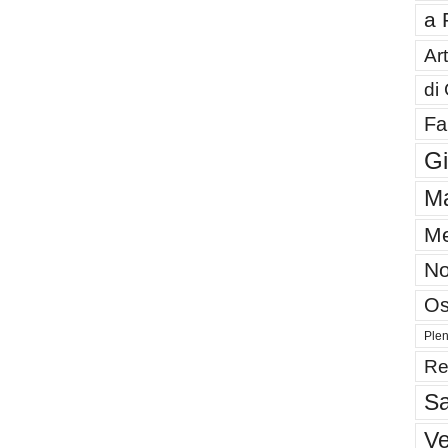
a 
Art
di
Fa
G
Ma
Me
No
Os
Plen
Re
Sa
V