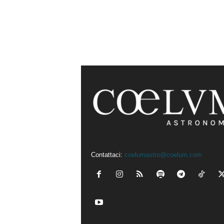
Contattaci:
coelumastro@coelum.com