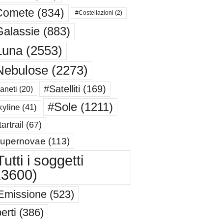
Comete
(834)
#Costellazioni
(2)
alassie
(883)
Luna
(2553)
Nebulose
(2273)
#Satelliti
(169)
aneti
(20)
#Sole
(1211)
yline
(41)
artrail
(67)
upernovae
(113)
utti i soggetti
13600)
Emissione
(523)
erti
(386)