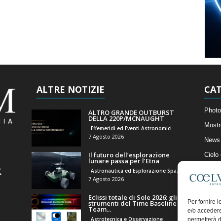
ALTRE NOTIZIE
CAT
Photo
ALTRO GRANDE OUTBURST
DELLA 220P/MCNAUGHT
Mostr
Effemeridi ed Eventi Astronomici
7 Agosto 2026
News 
Il futuro dell’esplorazione
Cielo
lunare passa per l’Etna
Astro
Astronautica ed Esplorazione Spaziale
7 Agosto 2026
Artico
Eclissi totale di Sole 2026: gli
Il Bl
Per fornire 
strumenti del Time Baseline
Team...
e/o accedere
Astrotecnica e Osservazione
permetterà d