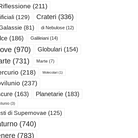
Riflessione
(211)
Crateri
(336)
ificiali
(129)
 Galassie
(81)
di Nebulose
(12)
lce
(186)
Galileiani
(14)
iove
(970)
Globulari
(154)
rte
(731)
Marte
(7)
rcurio
(218)
Molecolari
(1)
vilunio
(237)
cure
(163)
Planetarie
(183)
ilunio
(3)
sti di Supernovae
(125)
turno
(740)
enere
(783)