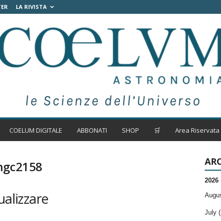
TER
LA RIVISTA
COELUM DIGITALE
ABBONATI
SHOP
🛒
Area Riservata
ARC
 ngc2158
2026
ualizzare
Augus
July (