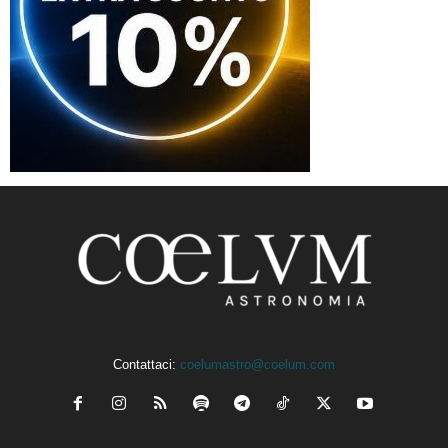
Contattaci:
coelumastro@coelum.com