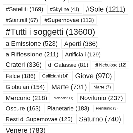
#Sole
(1211)
#Satelliti
(169)
#Skyline
(41)
#Supernovae
(113)
#Startrail
(67)
#Tutti i soggetti
(13600)
a Emissione
(523)
Aperti
(386)
a Riflessione
(211)
Artificiali
(129)
Crateri
(336)
di Galassie
(81)
di Nebulose
(12)
Giove
(970)
Falce
(186)
Galileiani
(14)
Marte
(731)
Globulari
(154)
Marte
(7)
Mercurio
(218)
Novilunio
(237)
Molecolari
(1)
Oscure
(163)
Planetarie
(183)
Plenilunio
(3)
Saturno
(740)
Resti di Supernovae
(125)
Venere
(783)