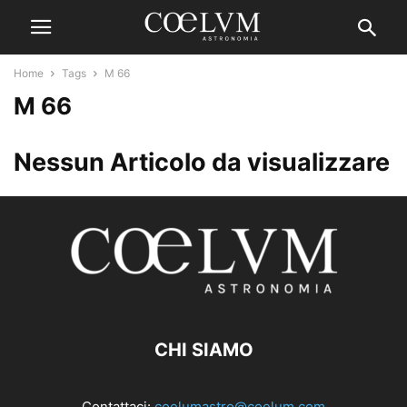
Home
Tags
M 66
M 66
Nessun Articolo da visualizzare
CHI SIAMO
Contattaci:
coelumastro@coelum.com