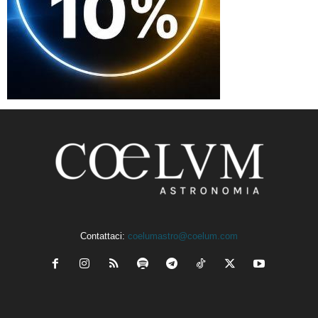
Contattaci:
coelumastro@coelum.com