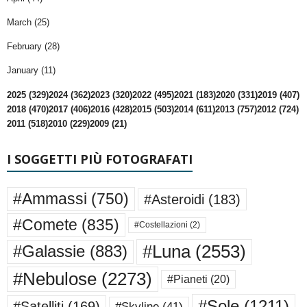
March (25)
February (28)
January (11)
2025 (329)
2024 (362)
2023 (320)
2022 (495)
2021 (183)
2020 (331)
2019 (407)
2018 (470)
2017 (406)
2016 (428)
2015 (503)
2014 (611)
2013 (757)
2012 (724)
2011 (518)
2010 (229)
2009 (21)
I SOGGETTI PIÙ FOTOGRAFATI
#Ammassi
(750)
#Asteroidi
(183)
#Comete
(835)
#Costellazioni
(2)
#Luna
(2553)
#Galassie
(883)
#Nebulose
(2273)
#Pianeti
(20)
#Sole
(1211)
#Satelliti
(169)
#Skyline
(41)