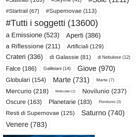
#Supernovae
(113)
#Startrail
(67)
#Tutti i soggetti
(13600)
a Emissione
(523)
Aperti
(386)
a Riflessione
(211)
Artificiali
(129)
Crateri
(336)
di Galassie
(81)
di Nebulose
(12)
Giove
(970)
Falce
(186)
Galileiani
(14)
Marte
(731)
Globulari
(154)
Marte
(7)
Mercurio
(218)
Novilunio
(237)
Molecolari
(1)
Oscure
(163)
Planetarie
(183)
Plenilunio
(3)
Saturno
(740)
Resti di Supernovae
(125)
Venere
(783)