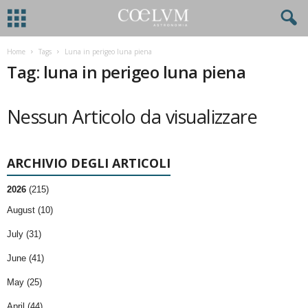
Home
Tags
Luna in perigeo luna piena
Tag: luna in perigeo luna piena
Nessun Articolo da visualizzare
ARCHIVIO DEGLI ARTICOLI
2026
(215)
August (10)
July (31)
June (41)
May (25)
April (44)