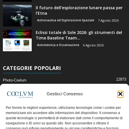
Il futuro dell’esplorazione lunare passa per
l’Etna
Astronautica ed Esplorazione Spaziale
7 Agosto 2026
Eclissi totale di Sole 2026: gli strumenti del
Time Baseline Team...
Astrotecnica e Osservazione
6 Agosto 2026
CATEGORIE POPOLARI
12873
Photo-Coelum
2914
Mostre e Incontri
Gestisci Consenso
2411
News di Astronomia
1315
Cielo del Mese
Per fornire le migliori esperienze, utilizziamo tecnologie come i cookie per
memorizzare e/o accedere alle informazioni del dispositivo. Il consenso a
365
Astronomia, Astrofisica e Cosmologia
queste tecnologie ci permetterà di elaborare dati come il comportamento di
268
navigazione o ID unici su questo sito. Non acconsentire o ritirare il
Articoli e Risorse On-Line
consenso può influire negativamente su alcune caratteristiche e funzioni.