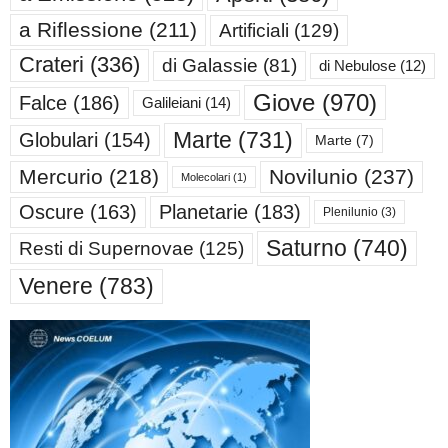
a Riflessione
(211)
Artificiali
(129)
Crateri
(336)
di Galassie
(81)
di Nebulose
(12)
Giove
(970)
Falce
(186)
Galileiani
(14)
Marte
(731)
Globulari
(154)
Marte
(7)
Mercurio
(218)
Novilunio
(237)
Molecolari
(1)
Oscure
(163)
Planetarie
(183)
Plenilunio
(3)
Saturno
(740)
Resti di Supernovae
(125)
Venere
(783)