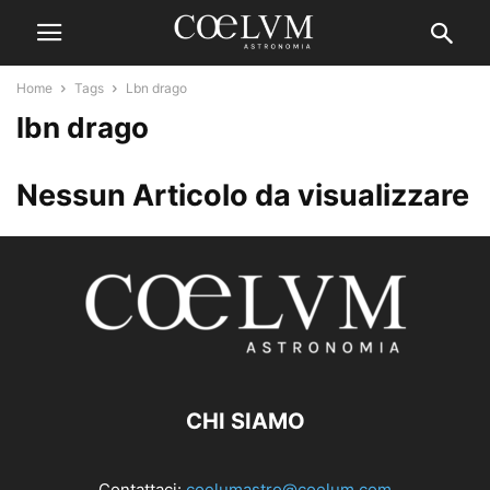
Home
Tags
Lbn drago
lbn drago
Nessun Articolo da visualizzare
CHI SIAMO
Contattaci:
coelumastro@coelum.com