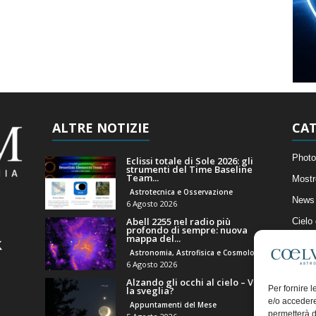
ALTRE NOTIZIE
CAT
Photo
Eclissi totale di Sole 2026: gli
strumenti del Time Baseline
Team...
Mostr
Astrotecnica e Osservazione
News 
6 Agosto 2026
Abell 2255 nel radio più
Cielo
profondo di sempre: nuova
mappa del...
Astro
Astronomia, Astrofisica e Cosmologia
Artico
6 Agosto 2026
Alzando gli occhi al cielo – Vale
Il Bl
Per fornire 
la sveglia?
e/o accedere
Appuntamenti del Mese
permetterà d