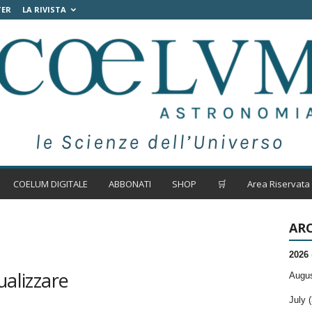
TER
LA RIVISTA
COELUM DIGITALE
ABBONATI
SHOP
🛒
Area Riservata
ARC
2026
ualizzare
Augus
July (