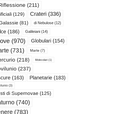
Riflessione
(211)
Crateri
(336)
ificiali
(129)
 Galassie
(81)
di Nebulose
(12)
lce
(186)
Galileiani
(14)
iove
(970)
Globulari
(154)
rte
(731)
Marte
(7)
rcurio
(218)
Molecolari
(1)
vilunio
(237)
cure
(163)
Planetarie
(183)
ilunio
(3)
sti di Supernovae
(125)
turno
(740)
enere
(783)