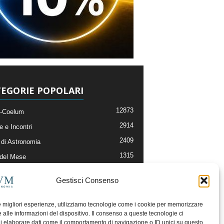
EGORIE POPOLARI
12873
-Coelum
2914
e e Incontri
2409
di Astronomia
1315
 del Mese
365
nomia, Astrofisica e Cosmologia
Gestisci Consenso
268
li e Risorse On-Line
192
og della Redazione
le migliori esperienze, utilizziamo tecnologie come i cookie per memorizzare
 alle informazioni del dispositivo. Il consenso a queste tecnologie ci
i elaborare dati come il comportamento di navigazione o ID unici su questo