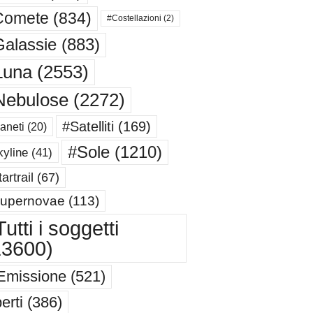
Comete
(834)
#Costellazioni
(2)
alassie
(883)
Luna
(2553)
Nebulose
(2272)
#Satelliti
(169)
aneti
(20)
#Sole
(1210)
yline
(41)
artrail
(67)
upernovae
(113)
utti i soggetti
13600)
Emissione
(521)
erti
(386)