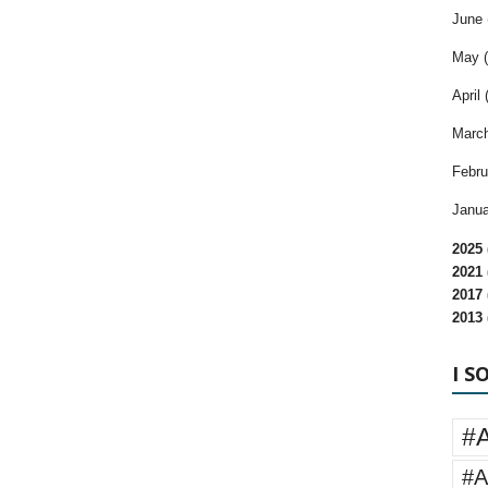
June 
May (
April 
March
Febru
Janua
2025 
2021 
2017 
2013 
I S
#
#A