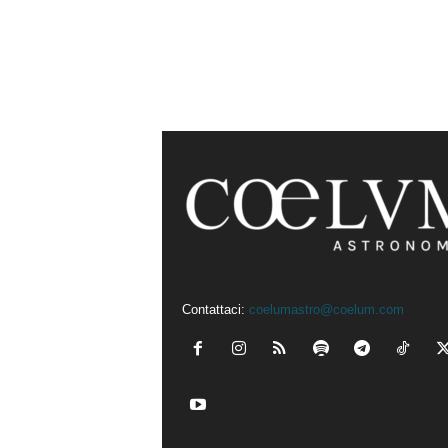
Contattaci:
coelumastro@coelum.com