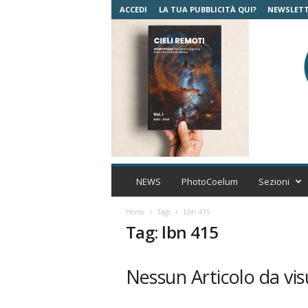
ACCEDI
LA TUA PUBBLICITÀ QUI?
NEWSLET
C
o
NEWS
PhotoCoelum
Sezioni
e
l
Home
Tags
Lbn 415
u
Tag: lbn 415
m
A
s
Nessun Articolo da vis
t
r
o