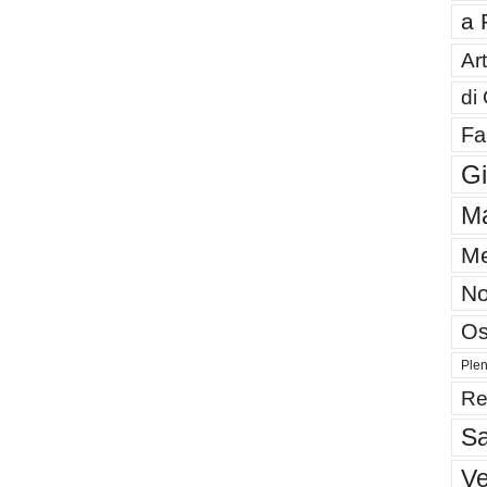
a 
Art
di
Fa
G
Ma
Me
No
Os
Plen
Re
Sa
V