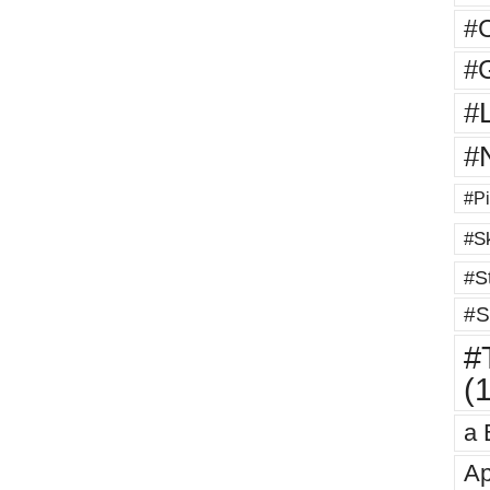
#
#G
#
#
#Pi
#Sk
#St
#S
#T
(
a 
Ap