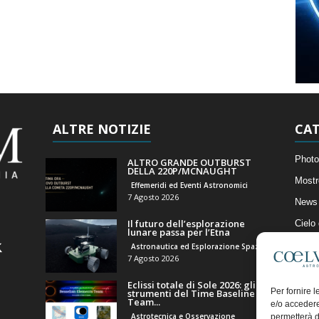
ALTRE NOTIZIE
CAT
Photo
ALTRO GRANDE OUTBURST
DELLA 220P/MCNAUGHT
Mostr
Effemeridi ed Eventi Astronomici
7 Agosto 2026
News 
Il futuro dell’esplorazione
Cielo
lunare passa per l’Etna
Astro
Astronautica ed Esplorazione Spaziale
7 Agosto 2026
Artico
Eclissi totale di Sole 2026: gli
Il Bl
Per fornire 
strumenti del Time Baseline
Team...
e/o accedere
Astrotecnica e Osservazione
permetterà d