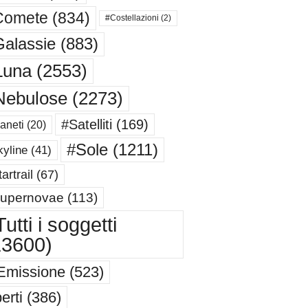
Comete
(834)
#Costellazioni
(2)
alassie
(883)
Luna
(2553)
Nebulose
(2273)
#Satelliti
(169)
aneti
(20)
#Sole
(1211)
yline
(41)
artrail
(67)
upernovae
(113)
utti i soggetti
13600)
Emissione
(523)
erti
(386)