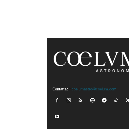
Contattaci:
coelumastro@coelum.com