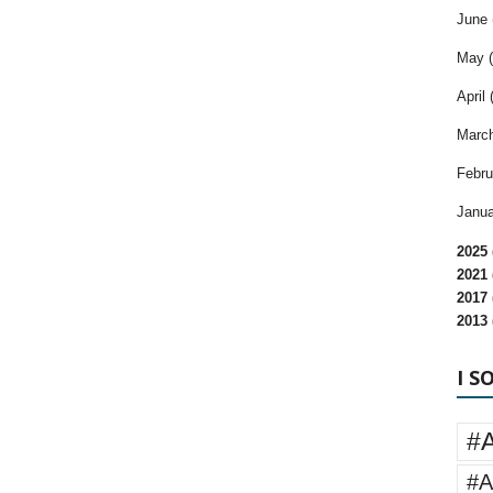
June 
May (
April 
March
Febru
Janua
2025 
2021 
2017 
2013 
I S
#
#A