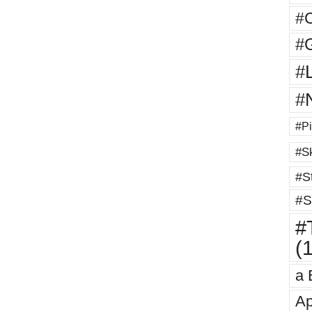
#
#G
#
#
#Pi
#Sk
#St
#S
#T
(
a 
Ap