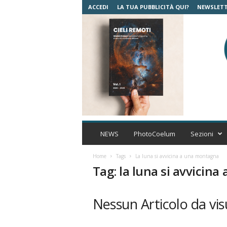
ACCEDI
LA TUA PUBBLICITÀ QUI?
NEWSLET
C
o
NEWS
PhotoCoelum
Sezioni
e
l
Home
Tags
La luna si avvicina a una montagna
u
Tag: la luna si avvicin
m
A
s
Nessun Articolo da vis
t
r
o