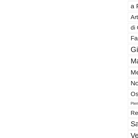
a 
Art
di
Fa
G
Ma
Me
No
Os
Plen
Re
Sa
V