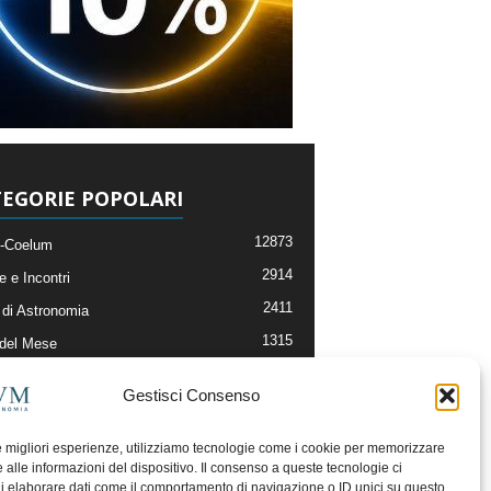
EGORIE POPOLARI
12873
-Coelum
2914
e e Incontri
2411
di Astronomia
1315
 del Mese
365
nomia, Astrofisica e Cosmologia
Gestisci Consenso
268
li e Risorse On-Line
192
og della Redazione
le migliori esperienze, utilizziamo tecnologie come i cookie per memorizzare
 alle informazioni del dispositivo. Il consenso a queste tecnologie ci
i elaborare dati come il comportamento di navigazione o ID unici su questo