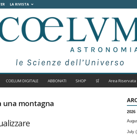
TER
LA RIVISTA
COELUM DIGITALE
ABBONATI
SHOP
🛒
Area Riservata
ARC
a a una montagna
2026
ualizzare
Augus
July (