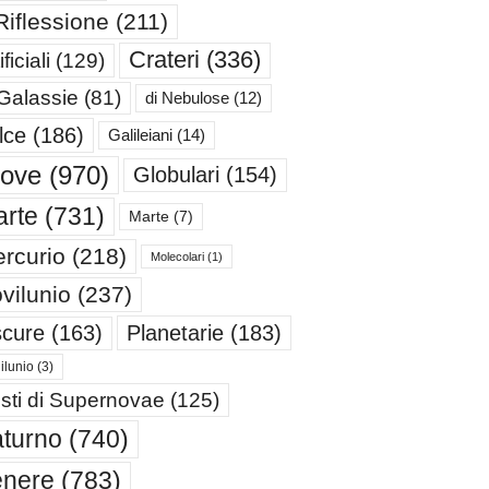
Riflessione
(211)
Crateri
(336)
ificiali
(129)
 Galassie
(81)
di Nebulose
(12)
lce
(186)
Galileiani
(14)
iove
(970)
Globulari
(154)
rte
(731)
Marte
(7)
rcurio
(218)
Molecolari
(1)
vilunio
(237)
cure
(163)
Planetarie
(183)
ilunio
(3)
sti di Supernovae
(125)
turno
(740)
enere
(783)