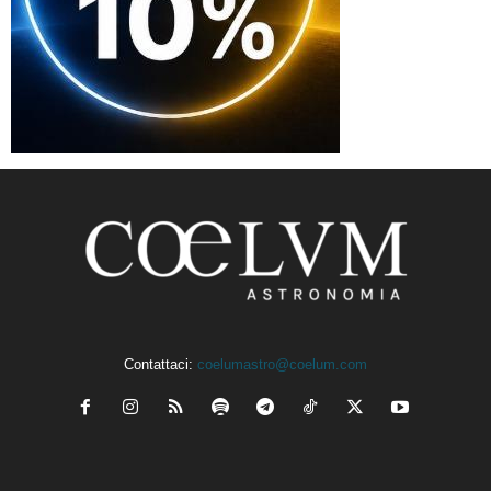
Contattaci:
coelumastro@coelum.com