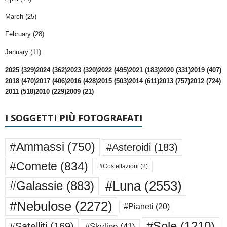
March (25)
February (28)
January (11)
2025 (329)
2024 (362)
2023 (320)
2022 (495)
2021 (183)
2020 (331)
2019 (407)
2018 (470)
2017 (406)
2016 (428)
2015 (503)
2014 (611)
2013 (757)
2012 (724)
2011 (518)
2010 (229)
2009 (21)
I SOGGETTI PIÙ FOTOGRAFATI
#Ammassi
(750)
#Asteroidi
(183)
#Comete
(834)
#Costellazioni
(2)
#Luna
(2553)
#Galassie
(883)
#Nebulose
(2272)
#Pianeti
(20)
#Sole
(1210)
#Satelliti
(169)
#Skyline
(41)