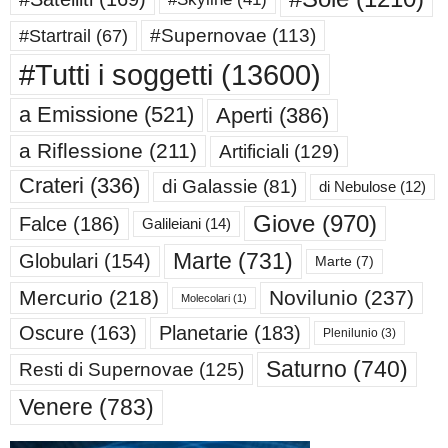
#Supernovae
(113)
#Startrail
(67)
#Tutti i soggetti
(13600)
a Emissione
(521)
Aperti
(386)
a Riflessione
(211)
Artificiali
(129)
Crateri
(336)
di Galassie
(81)
di Nebulose
(12)
Giove
(970)
Falce
(186)
Galileiani
(14)
Marte
(731)
Globulari
(154)
Marte
(7)
Mercurio
(218)
Novilunio
(237)
Molecolari
(1)
Oscure
(163)
Planetarie
(183)
Plenilunio
(3)
Saturno
(740)
Resti di Supernovae
(125)
Venere
(783)