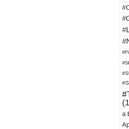
#
#G
#
#
#Pi
#Sk
#St
#S
#T
(
a 
Ap