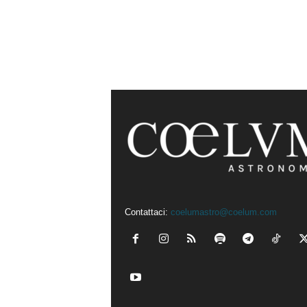
Contattaci:
coelumastro@coelum.com