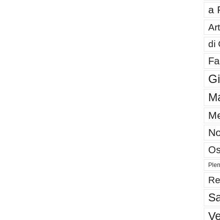
a 
Art
di
Fa
G
Ma
Me
No
Os
Plen
Re
Sa
V