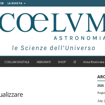
TER
LA RIVISTA
COELUM DIGITALE
ABBONATI
SHOP
🛒
Area Riservata
ARC
2026
ualizzare
Augus
July (