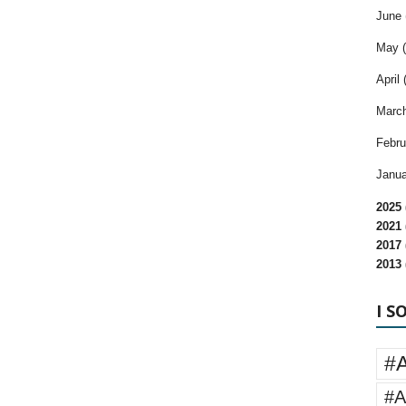
June 
May (
April 
March
Febru
Janua
2025 
2021 
2017 
2013 
I S
#
#A