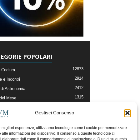
EGORIE POPOLARI
12873
-Coelum
2914
e e Incontri
2412
di Astronomia
1315
 del Mese
365
nomia, Astrofisica e Cosmologia
Gestisci Consenso
268
li e Risorse On-Line
192
og della Redazione
le migliori esperienze, utilizziamo tecnologie come i cookie per memorizzare
 alle informazioni del dispositivo. Il consenso a queste tecnologie ci
i elaborare dati come il comportamento di navigazione o ID unici su questo