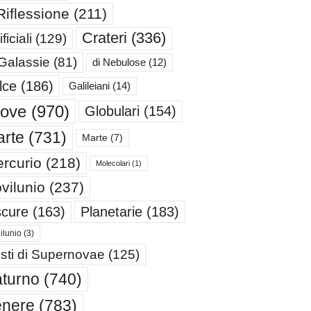
Riflessione
(211)
Crateri
(336)
ificiali
(129)
 Galassie
(81)
di Nebulose
(12)
lce
(186)
Galileiani
(14)
iove
(970)
Globulari
(154)
rte
(731)
Marte
(7)
rcurio
(218)
Molecolari
(1)
vilunio
(237)
cure
(163)
Planetarie
(183)
ilunio
(3)
sti di Supernovae
(125)
turno
(740)
enere
(783)