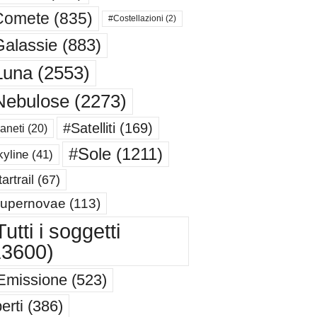
Comete
(835)
#Costellazioni
(2)
alassie
(883)
Luna
(2553)
Nebulose
(2273)
#Satelliti
(169)
aneti
(20)
#Sole
(1211)
yline
(41)
artrail
(67)
upernovae
(113)
utti i soggetti
13600)
Emissione
(523)
erti
(386)