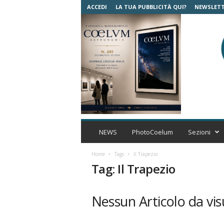
ACCEDI
LA TUA PUBBLICITÀ QUI?
NEWSLET
C
o
NEWS
PhotoCoelum
Sezioni
e
l
Home
Tags
Il Trapezio
u
Tag: Il Trapezio
m
A
s
Nessun Articolo da vis
t
r
o