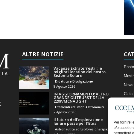
ALTRE NOTIZIE
CAT
Photo
Vacanze Extraterrestri: le
migliori location del nostro
Sistema Solare
Mostr
Didattica e Divulgazione
News 
8 Agosto 2026
IN AGGIORNAMENTO: ALTRO
Cielo
GRANDE OUTBURST DELLA
220P/MCNAUGHT
Astro
Effemeridi ed Eventi Astronomici
Artico
7 Agosto 2026
Il futuro dell’esplorazione
Il Bl
Per fornire 
lunare passa per l’Etna
e/o accedere
Astronautica ed Esplorazione Spaziale
permetterà d