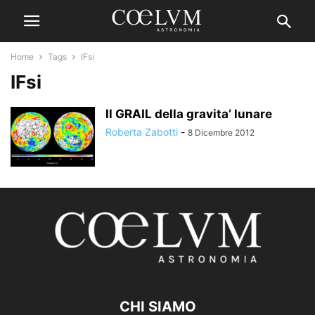
Home
Tags
IFsi
IFsi
Il GRAIL della gravita’ lunare
Roberta Zabotti
-
8 Dicembre 2012
CHI SIAMO