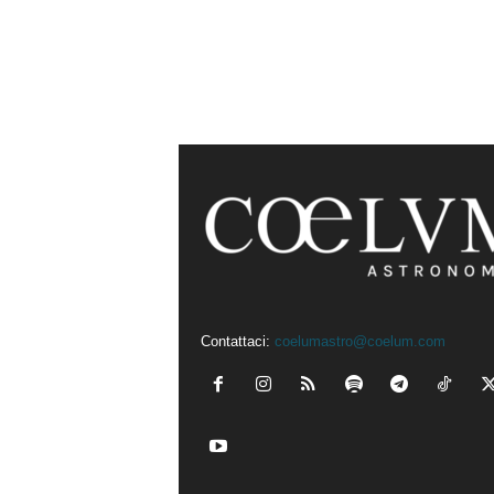
Contattaci:
coelumastro@coelum.com