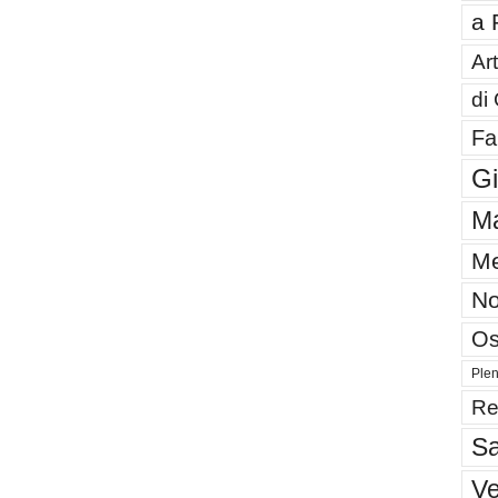
a 
Art
di
Fa
G
Ma
Me
No
Os
Plen
Re
Sa
V