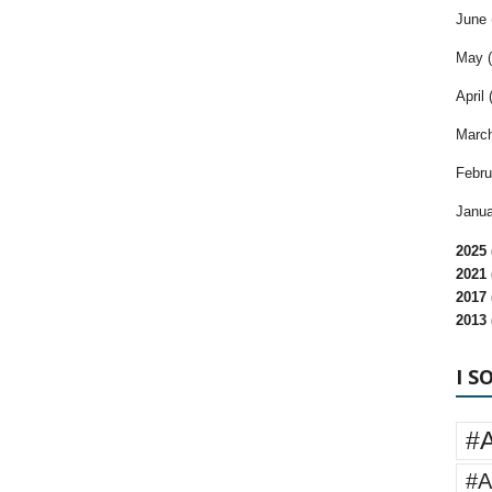
June 
May (
April 
March
Febru
Janua
2025 
2021 
2017 
2013 
I S
#
#A