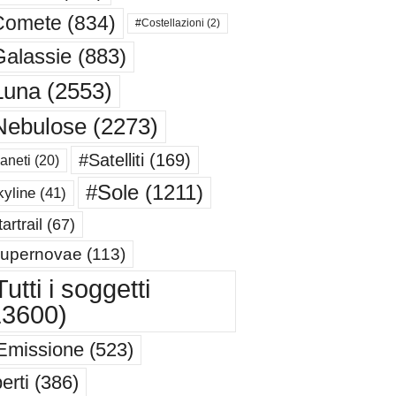
Comete
(834)
#Costellazioni
(2)
alassie
(883)
Luna
(2553)
Nebulose
(2273)
#Satelliti
(169)
aneti
(20)
#Sole
(1211)
yline
(41)
artrail
(67)
upernovae
(113)
utti i soggetti
13600)
Emissione
(523)
erti
(386)