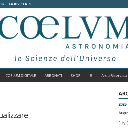
TER
LA RIVISTA
COELUM DIGITALE
ABBONATI
SHOP
🛒
Area Riservata
ARC
2026
ualizzare
Augus
July (