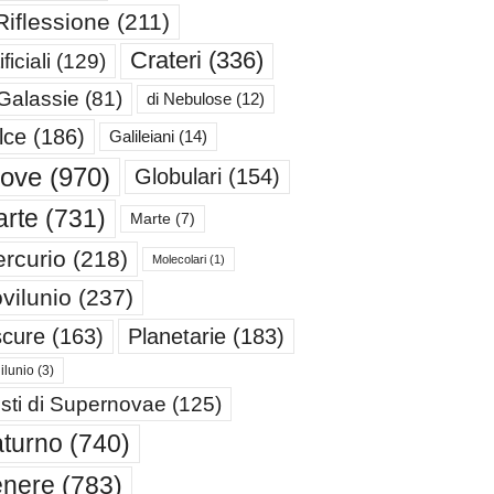
Riflessione
(211)
Crateri
(336)
ificiali
(129)
 Galassie
(81)
di Nebulose
(12)
lce
(186)
Galileiani
(14)
iove
(970)
Globulari
(154)
rte
(731)
Marte
(7)
rcurio
(218)
Molecolari
(1)
vilunio
(237)
cure
(163)
Planetarie
(183)
ilunio
(3)
sti di Supernovae
(125)
turno
(740)
enere
(783)