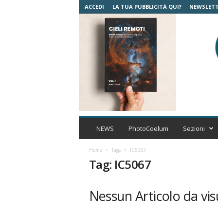
ACCEDI
LA TUA PUBBLICITÀ QUI?
NEWSLET
C
o
NEWS
PhotoCoelum
Sezioni
e
l
Home
Tags
IC5067
u
Tag: IC5067
m
A
s
Nessun Articolo da vis
t
r
o