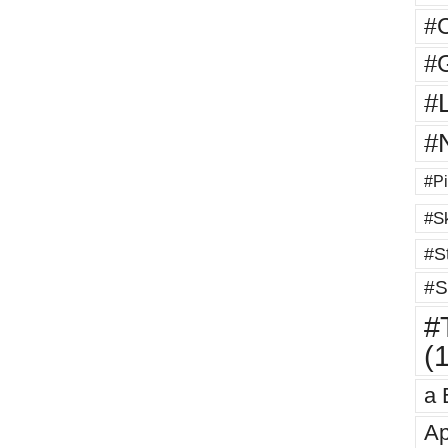
#
#G
#
#
#Pi
#Sk
#St
#S
#T
(
a 
Ap