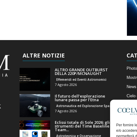
ALTRE NOTIZIE
CAT
Photo
ALTRO GRANDE OUTBURST
DELLA 220P/MCNAUGHT
Mostr
Effemeridi ed Eventi Astronomici
7 Agosto 2026
News 
Il futuro dell’esplorazione
Cielo
lunare passa per l’Etna
Astro
Astronautica ed Esplorazione Spaziale
7 Agosto 2026
Artico
Eclissi totale di Sole 2026: gli
Il Bl
Per fornire 
strumenti del Time Baseline
Team...
e/o accedere
Astrotecnica e Osservazione
permetterà d