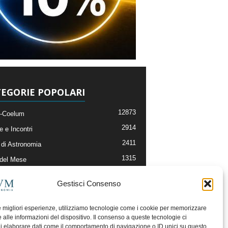
EGORIE POPOLARI
12873
-Coelum
2914
e e Incontri
2411
di Astronomia
1315
 del Mese
365
nomia, Astrofisica e Cosmologia
Gestisci Consenso
268
li e Risorse On-Line
192
og della Redazione
le migliori esperienze, utilizziamo tecnologie come i cookie per memorizzare
 alle informazioni del dispositivo. Il consenso a queste tecnologie ci
i elaborare dati come il comportamento di navigazione o ID unici su questo