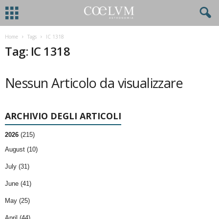
Home
Tags
IC 1318
Tag: IC 1318
Nessun Articolo da visualizzare
ARCHIVIO DEGLI ARTICOLI
2026
(215)
August (10)
July (31)
June (41)
May (25)
April (44)