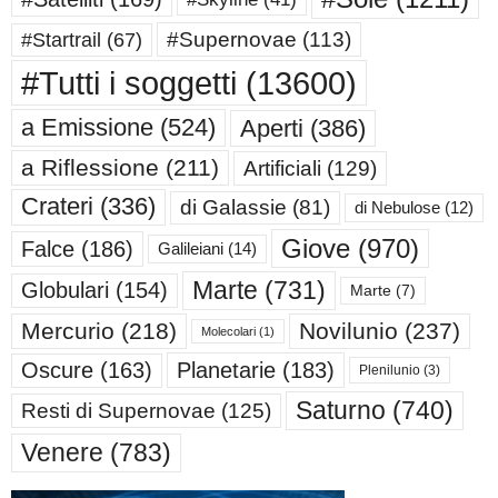
#Supernovae
(113)
#Startrail
(67)
#Tutti i soggetti
(13600)
a Emissione
(524)
Aperti
(386)
a Riflessione
(211)
Artificiali
(129)
Crateri
(336)
di Galassie
(81)
di Nebulose
(12)
Giove
(970)
Falce
(186)
Galileiani
(14)
Marte
(731)
Globulari
(154)
Marte
(7)
Mercurio
(218)
Novilunio
(237)
Molecolari
(1)
Oscure
(163)
Planetarie
(183)
Plenilunio
(3)
Saturno
(740)
Resti di Supernovae
(125)
Venere
(783)