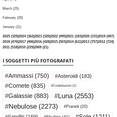
March (25)
February (28)
January (11)
2025 (329)
2024 (362)
2023 (320)
2022 (495)
2021 (183)
2020 (331)
2019 (407)
2018 (470)
2017 (406)
2016 (428)
2015 (503)
2014 (611)
2013 (757)
2012 (724)
2011 (518)
2010 (229)
2009 (21)
I SOGGETTI PIÙ FOTOGRAFATI
#Ammassi
(750)
#Asteroidi
(183)
#Comete
(835)
#Costellazioni
(2)
#Luna
(2553)
#Galassie
(883)
#Nebulose
(2273)
#Pianeti
(20)
#Sole
(1211)
#Satelliti
(169)
#Skyline
(41)