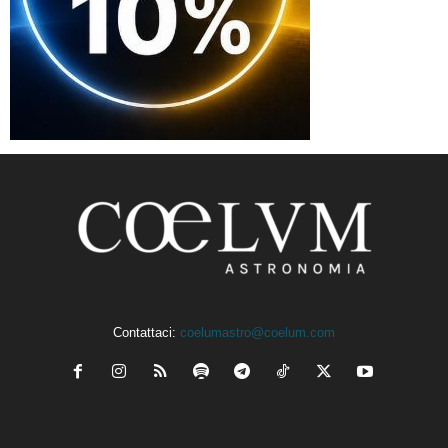
Contattaci:
coelumastro@coelum.com