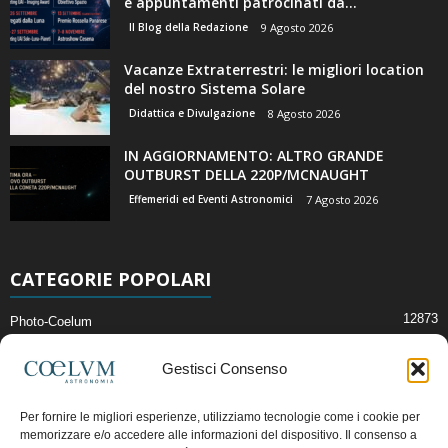
e appuntamenti patrocinati da...
Il Blog della Redazione
9 Agosto 2026
Vacanze Extraterrestri: le migliori location
del nostro Sistema Solare
Didattica e Divulgazione
8 Agosto 2026
IN AGGIORNAMENTO: ALTRO GRANDE
OUTBURST DELLA 220P/MCNAUGHT
Effemeridi ed Eventi Astronomici
7 Agosto 2026
CATEGORIE POPOLARI
12873
Photo-Coelum
2914
Mostre e Incontri
Gestisci Consenso
2412
News di Astronomia
1315
Cielo del Mese
Per fornire le migliori esperienze, utilizziamo tecnologie come i cookie per
memorizzare e/o accedere alle informazioni del dispositivo. Il consenso a
365
Astronomia, Astrofisica e Cosmologia