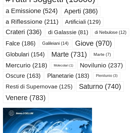
a Emissione
(524)
Aperti
(386)
a Riflessione
(211)
Artificiali
(129)
Crateri
(336)
di Galassie
(81)
di Nebulose
(12)
Giove
(970)
Falce
(186)
Galileiani
(14)
Marte
(731)
Globulari
(154)
Marte
(7)
Mercurio
(218)
Novilunio
(237)
Molecolari
(1)
Oscure
(163)
Planetarie
(183)
Plenilunio
(3)
Saturno
(740)
Resti di Supernovae
(125)
Venere
(783)