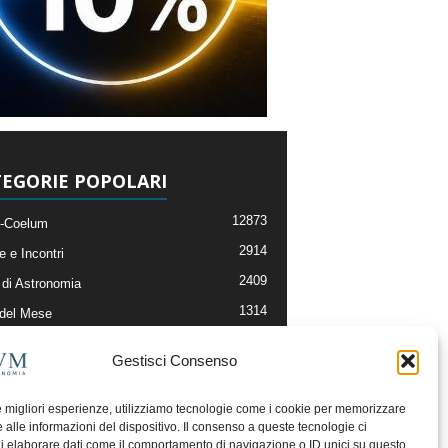
EGORIE POPOLARI
12873
-Coelum
2914
e e Incontri
2409
di Astronomia
1314
 del Mese
365
nomia, Astrofisica e Cosmologia
Gestisci Consenso
268
li e Risorse On-Line
192
og della Redazione
le migliori esperienze, utilizziamo tecnologie come i cookie per memorizzare
 alle informazioni del dispositivo. Il consenso a queste tecnologie ci
i elaborare dati come il comportamento di navigazione o ID unici su questo