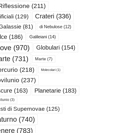
Riflessione
(211)
Crateri
(336)
ificiali
(129)
 Galassie
(81)
di Nebulose
(12)
lce
(186)
Galileiani
(14)
iove
(970)
Globulari
(154)
rte
(731)
Marte
(7)
rcurio
(218)
Molecolari
(1)
vilunio
(237)
cure
(163)
Planetarie
(183)
ilunio
(3)
sti di Supernovae
(125)
turno
(740)
enere
(783)