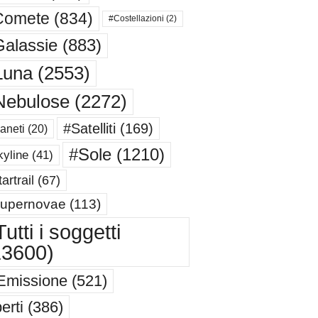
Comete
(834)
#Costellazioni
(2)
alassie
(883)
Luna
(2553)
Nebulose
(2272)
#Satelliti
(169)
aneti
(20)
#Sole
(1210)
yline
(41)
artrail
(67)
upernovae
(113)
utti i soggetti
13600)
Emissione
(521)
erti
(386)