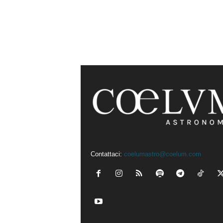
Contattaci:
coelumastro@coelum.com