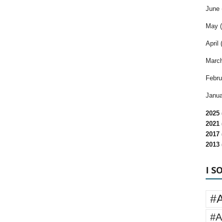
June 
May (
April 
March
Febru
Janua
2025 
2021 
2017 
2013 
I S
#
#A