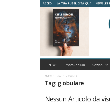
ACCEDI
LA TUA PUBBLICITÀ QUI?
NEWSLET
C
o
NEWS
PhotoCoelum
Sezioni
e
l
Home
Tags
Globulare
u
Tag: globulare
m
A
s
Nessun Articolo da vis
t
r
o