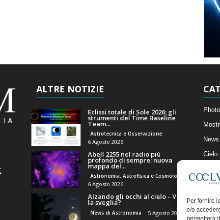
ALTRE NOTIZIE
CAT
Photo
Eclissi totale di Sole 2026: gli
strumenti del Time Baseline
Team...
Mostr
Astrotecnica e Osservazione
News 
6 Agosto 2026
Abell 2255 nel radio più
Cielo
profondo di sempre: nuova
mappa del...
Astro
Astronomia, Astrofisica e Cosmologia
Artico
6 Agosto 2026
Alzando gli occhi al cielo – Vale
Il Bl
Per fornire 
la sveglia?
e/o accedere
News di Astronomia
5 Agosto 2026
permetterà d