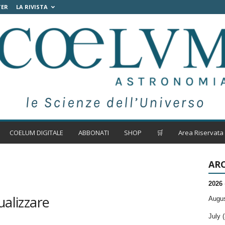
TER
LA RIVISTA
COELUM DIGITALE
ABBONATI
SHOP
🛒
Area Riservata
ARC
2026
ualizzare
Augus
July (