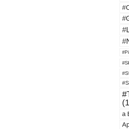
#
#G
#
#
#Pi
#Sk
#St
#S
#T
(
a 
Ap