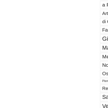
a 
Art
di
Fa
G
Ma
Me
No
Os
Plen
Re
Sa
V