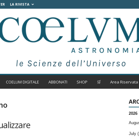
TER
LA RIVISTA
COELUM DIGITALE
ABBONATI
SHOP
🛒
Area Riservata
ARC
lmo
2026
ualizzare
Augus
July (