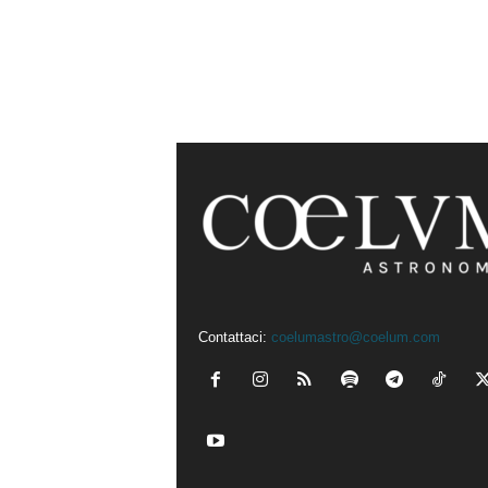
Contattaci:
coelumastro@coelum.com