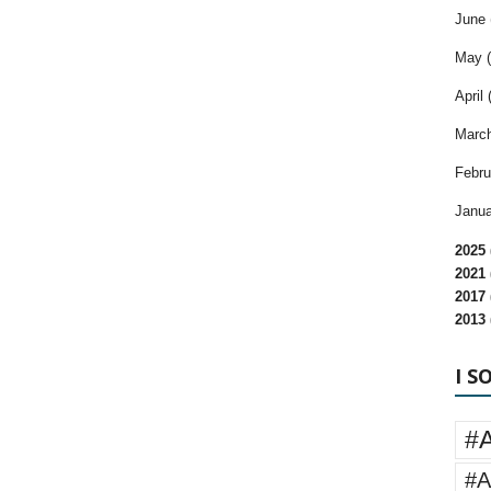
June 
May (
April 
March
Febru
Janua
2025 
2021 
2017 
2013 
I S
#
#A