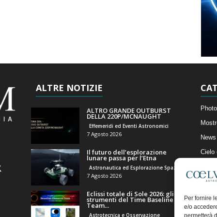
ALTRE NOTIZIE
CAT
Photo
ALTRO GRANDE OUTBURST
DELLA 220P/MCNAUGHT
Mostr
Effemeridi ed Eventi Astronomici
7 Agosto 2026
News 
Il futuro dell’esplorazione
Cielo
lunare passa per l’Etna
Astro
Astronautica ed Esplorazione Spaziale
7 Agosto 2026
Artico
Eclissi totale di Sole 2026: gli
Il Bl
Per fornire 
strumenti del Time Baseline
Team...
e/o accedere
Astrotecnica e Osservazione
permetterà d