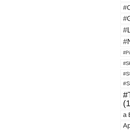
#
#G
#
#
#Pi
#Sk
#St
#S
#T
(
a 
Ap