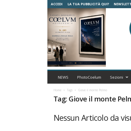
ACCEDI
LA TUA PUBBLICITÀ QUI?
NEWSLET
C
o
NEWS
PhotoCoelum
Sezioni
e
l
Home
Tags
Giove il monte Pelmo
u
Tag: Giove il monte Pe
m
A
s
Nessun Articolo da vis
t
r
o