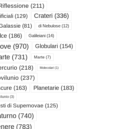
Riflessione
(211)
Crateri
(336)
ificiali
(129)
 Galassie
(81)
di Nebulose
(12)
lce
(186)
Galileiani
(14)
iove
(970)
Globulari
(154)
rte
(731)
Marte
(7)
rcurio
(218)
Molecolari
(1)
vilunio
(237)
cure
(163)
Planetarie
(183)
ilunio
(3)
sti di Supernovae
(125)
turno
(740)
enere
(783)