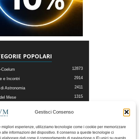
EGORIE POPOLARI
12873
-Coelum
2914
e e Incontri
2411
di Astronomia
1315
 del Mese
365
nomia, Astrofisica e Cosmologia
Gestisci Consenso
268
li e Risorse On-Line
192
og della Redazione
le migliori esperienze, utilizziamo tecnologie come i cookie per memorizzare
 alle informazioni del dispositivo. Il consenso a queste tecnologie ci
i elaborare dati come il comportamento di navigazione o ID unici su questo