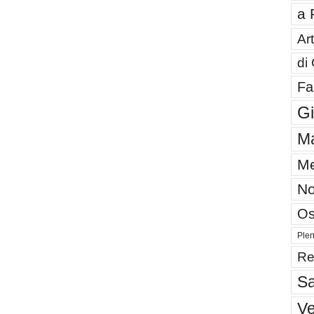
a 
Art
di
Fa
G
Ma
Me
No
Os
Plen
Re
Sa
V