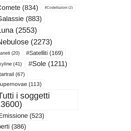
Comete
(834)
#Costellazioni
(2)
alassie
(883)
Luna
(2553)
Nebulose
(2273)
#Satelliti
(169)
aneti
(20)
#Sole
(1211)
yline
(41)
artrail
(67)
upernovae
(113)
utti i soggetti
13600)
Emissione
(523)
erti
(386)