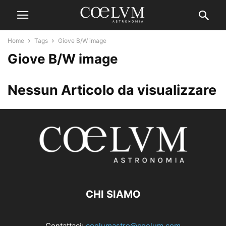
Home
Tags
Giove B/W image
Giove B/W image
Nessun Articolo da visualizzare
CHI SIAMO
Contattaci:
coelumastro@coelum.com