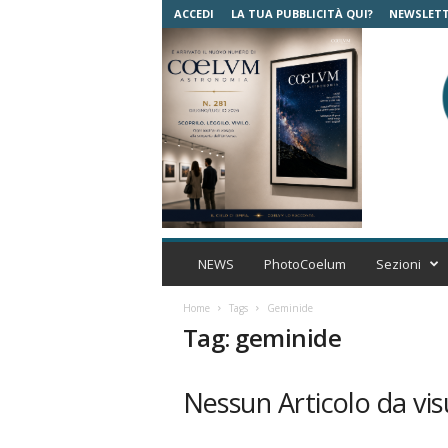
ACCEDI
LA TUA PUBBLICITÀ QUI?
NEWSLET
C
o
NEWS
PhotoCoelum
Sezioni
e
l
Home
Tags
Geminide
u
Tag: geminide
m
A
s
Nessun Articolo da vis
t
r
o