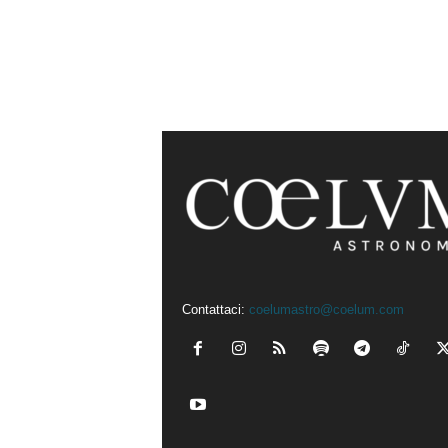
Contattaci:
coelumastro@coelum.com