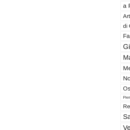
a 
Art
di
Fa
G
Ma
Me
No
Os
Plen
Re
Sa
V