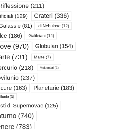
Riflessione
(211)
Crateri
(336)
ificiali
(129)
 Galassie
(81)
di Nebulose
(12)
lce
(186)
Galileiani
(14)
iove
(970)
Globulari
(154)
rte
(731)
Marte
(7)
rcurio
(218)
Molecolari
(1)
vilunio
(237)
cure
(163)
Planetarie
(183)
ilunio
(3)
sti di Supernovae
(125)
turno
(740)
enere
(783)