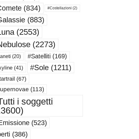
Comete
(834)
#Costellazioni
(2)
alassie
(883)
Luna
(2553)
Nebulose
(2273)
#Satelliti
(169)
aneti
(20)
#Sole
(1211)
yline
(41)
artrail
(67)
upernovae
(113)
utti i soggetti
13600)
Emissione
(523)
erti
(386)