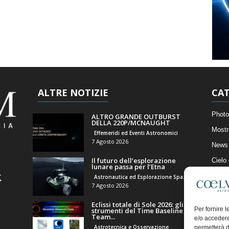
ALTRE NOTIZIE
CAT
Photo
ALTRO GRANDE OUTBURST
DELLA 220P/MCNAUGHT
Mostr
Effemeridi ed Eventi Astronomici
7 Agosto 2026
News 
Il futuro dell’esplorazione
Cielo
lunare passa per l’Etna
Astro
Astronautica ed Esplorazione Spaziale
7 Agosto 2026
Artico
Eclissi totale di Sole 2026: gli
Il Bl
Per fornire 
strumenti del Time Baseline
Team...
e/o accedere
Astrotecnica e Osservazione
permetterà d