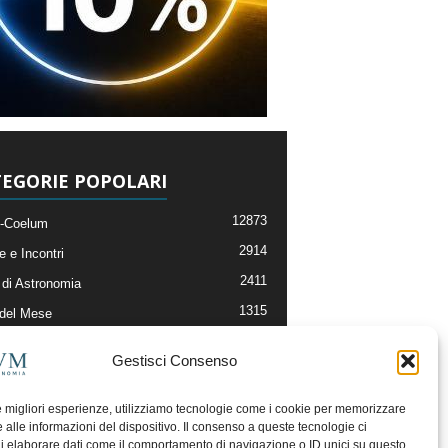
EGORIE POPOLARI
12873
-Coelum
2914
e e Incontri
2411
di Astronomia
1315
 del Mese
365
nomia, Astrofisica e Cosmologia
Gestisci Consenso
268
li e Risorse On-Line
192
og della Redazione
le migliori esperienze, utilizziamo tecnologie come i cookie per memorizzare
 alle informazioni del dispositivo. Il consenso a queste tecnologie ci
i elaborare dati come il comportamento di navigazione o ID unici su questo