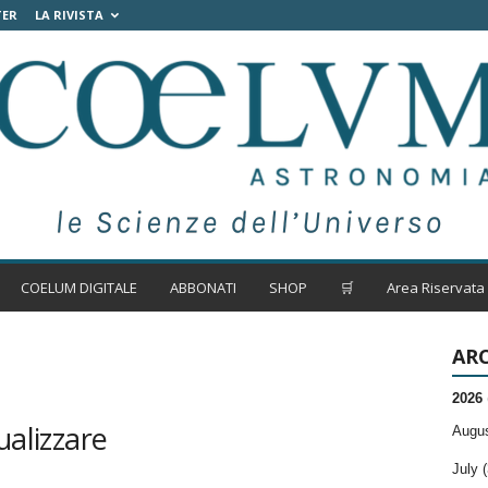
TER
LA RIVISTA
COELUM DIGITALE
ABBONATI
SHOP
🛒
Area Riservata
ARC
2026
ualizzare
Augus
July (