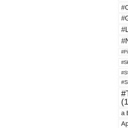
#
#G
#
#
#Pi
#Sk
#St
#S
#T
(
a 
Ap