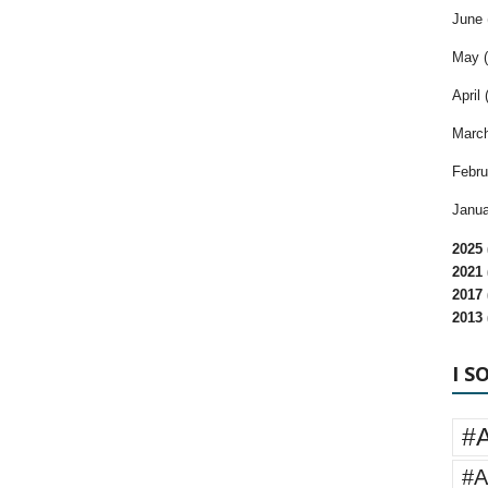
June 
May (
April 
March
Febru
Janua
2025 
2021 
2017 
2013 
I S
#
#A