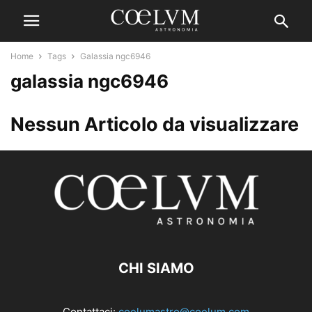
Home
Tags
Galassia ngc6946
galassia ngc6946
Nessun Articolo da visualizzare
CHI SIAMO
Contattaci:
coelumastro@coelum.com