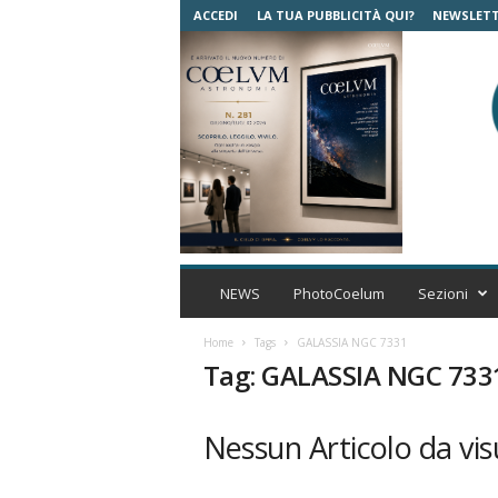
ACCEDI
LA TUA PUBBLICITÀ QUI?
NEWSLET
C
o
NEWS
PhotoCoelum
Sezioni
e
l
Home
Tags
GALASSIA NGC 7331
u
Tag: GALASSIA NGC 733
m
A
s
Nessun Articolo da vis
t
r
o