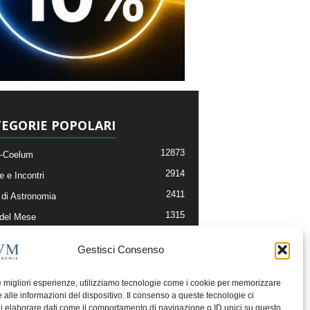
EGORIE POPOLARI
12873
-Coelum
2914
e e Incontri
2411
di Astronomia
1315
 del Mese
365
nomia, Astrofisica e Cosmologia
Gestisci Consenso
268
li e Risorse On-Line
192
og della Redazione
le migliori esperienze, utilizziamo tecnologie come i cookie per memorizzare
 alle informazioni del dispositivo. Il consenso a queste tecnologie ci
i elaborare dati come il comportamento di navigazione o ID unici su questo