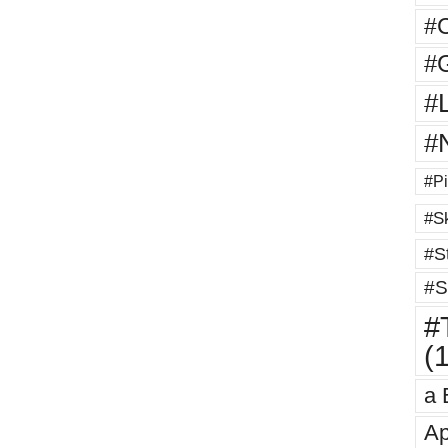
#
#G
#
#
#Pi
#Sk
#St
#S
#T
(
a 
Ap