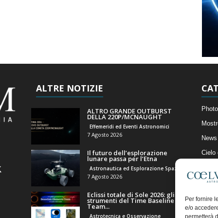
ALTRE NOTIZIE
CAT
Photo
ALTRO GRANDE OUTBURST
DELLA 220P/MCNAUGHT
Mostr
Effemeridi ed Eventi Astronomici
7 Agosto 2026
News 
Il futuro dell’esplorazione
Cielo
lunare passa per l’Etna
Astro
Astronautica ed Esplorazione Spaziale
7 Agosto 2026
Artico
Eclissi totale di Sole 2026: gli
Il Bl
Per fornire 
strumenti del Time Baseline
Team...
e/o accedere
Astrotecnica e Osservazione
permetterà d