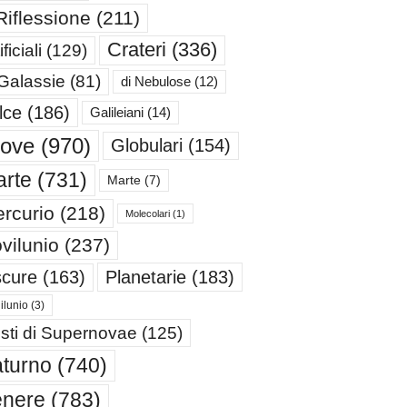
Riflessione
(211)
Crateri
(336)
ificiali
(129)
 Galassie
(81)
di Nebulose
(12)
lce
(186)
Galileiani
(14)
iove
(970)
Globulari
(154)
rte
(731)
Marte
(7)
rcurio
(218)
Molecolari
(1)
vilunio
(237)
cure
(163)
Planetarie
(183)
ilunio
(3)
sti di Supernovae
(125)
turno
(740)
enere
(783)