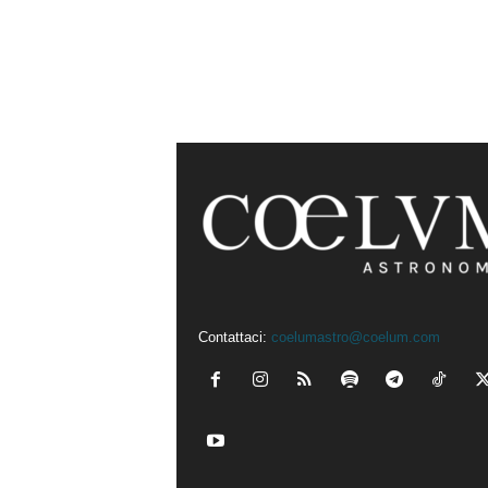
Contattaci:
coelumastro@coelum.com