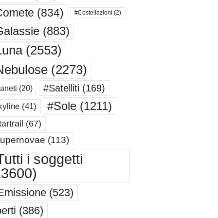
Comete
(834)
#Costellazioni
(2)
alassie
(883)
Luna
(2553)
Nebulose
(2273)
#Satelliti
(169)
aneti
(20)
#Sole
(1211)
yline
(41)
artrail
(67)
upernovae
(113)
utti i soggetti
13600)
Emissione
(523)
erti
(386)