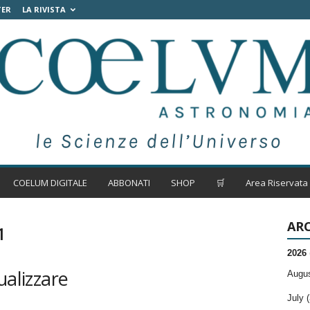
TER
LA RIVISTA
COELUM DIGITALE
ABBONATI
SHOP
🛒
Area Riservata
ARC
1
2026
ualizzare
Augus
July (