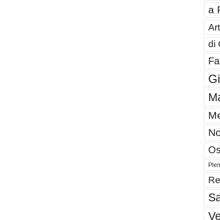
a 
Art
di
Fa
G
Ma
Me
No
Os
Plen
Re
Sa
V