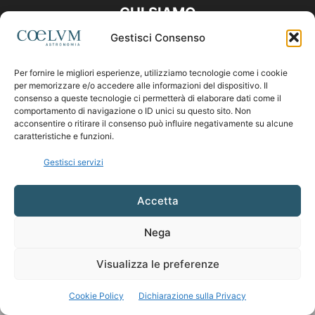
CHI SIAMO
Gestisci Consenso
Contattaci:
coelumastro@coelum.com
Per fornire le migliori esperienze, utilizziamo tecnologie come i cookie
per memorizzare e/o accedere alle informazioni del dispositivo. Il
SEGUICI
consenso a queste tecnologie ci permetterà di elaborare dati come il
comportamento di navigazione o ID unici su questo sito. Non
acconsentire o ritirare il consenso può influire negativamente su alcune
caratteristiche e funzioni.
Gestisci servizi
Accetta
Nega
Visualizza le preferenze
Cookie Policy
Dichiarazione sulla Privacy