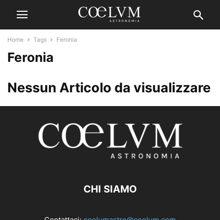
Home
Tags
Feronia
Feronia
Nessun Articolo da visualizzare
CHI SIAMO
Contattaci:
coelumastro@coelum.com