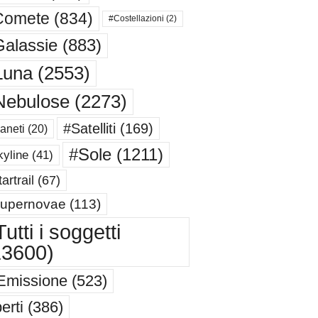
Comete
(834)
#Costellazioni
(2)
alassie
(883)
Luna
(2553)
Nebulose
(2273)
#Satelliti
(169)
aneti
(20)
#Sole
(1211)
yline
(41)
artrail
(67)
upernovae
(113)
utti i soggetti
13600)
Emissione
(523)
erti
(386)