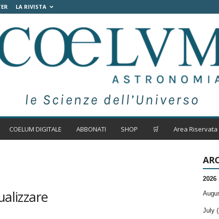
TER
LA RIVISTA
COELUM DIGITALE
ABBONATI
SHOP
🛒
Area Riservata
ARC
2026
ualizzare
Augus
July (