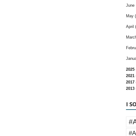
June 
May (
April 
March
Febru
Janua
2025 
2021 
2017 
2013 
I S
#
#A