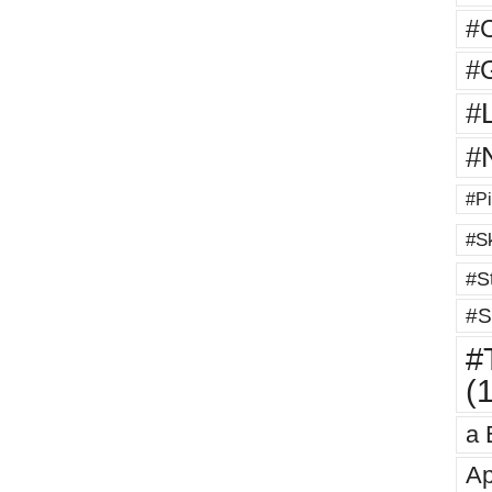
#
#G
#
#
#Pi
#Sk
#St
#S
#T
(
a 
Ap