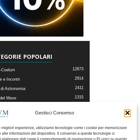
EGORIE POPOLARI
12873
-Coelum
2914
e e Incontri
2411
di Astronomia
1315
 del Mese
365
nomia, Astrofisica e Cosmologia
Gestisci Consenso
268
li e Risorse On-Line
192
og della Redazione
le migliori esperienze, utilizziamo tecnologie come i cookie per memorizzare
 alle informazioni del dispositivo. Il consenso a queste tecnologie ci
i elaborare dati come il comportamento di navigazione o ID unici su questo