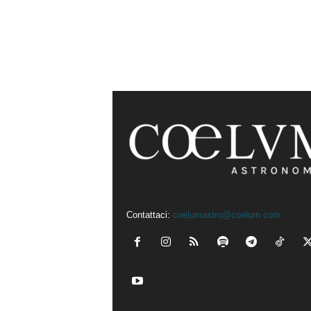
Contattaci:
coelumastro@coelum.com