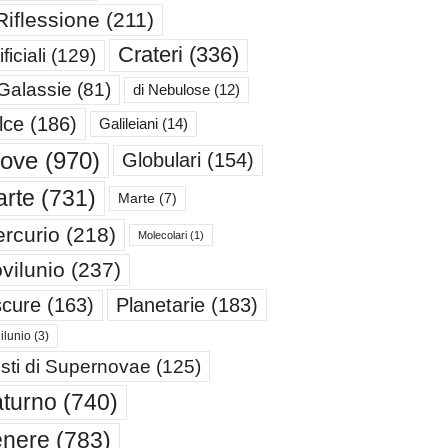
Riflessione
(211)
Crateri
(336)
ificiali
(129)
 Galassie
(81)
di Nebulose
(12)
lce
(186)
Galileiani
(14)
iove
(970)
Globulari
(154)
rte
(731)
Marte
(7)
rcurio
(218)
Molecolari
(1)
vilunio
(237)
cure
(163)
Planetarie
(183)
ilunio
(3)
sti di Supernovae
(125)
turno
(740)
enere
(783)