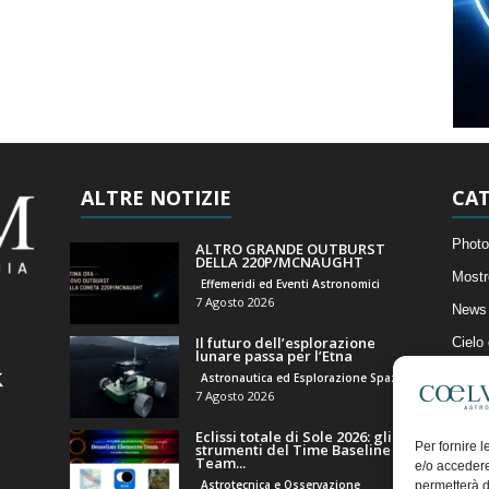
ALTRE NOTIZIE
CAT
Photo
ALTRO GRANDE OUTBURST
DELLA 220P/MCNAUGHT
Mostr
Effemeridi ed Eventi Astronomici
7 Agosto 2026
News 
Il futuro dell’esplorazione
Cielo
lunare passa per l’Etna
Astro
Astronautica ed Esplorazione Spaziale
7 Agosto 2026
Artico
Eclissi totale di Sole 2026: gli
Il Bl
Per fornire 
strumenti del Time Baseline
Team...
e/o accedere
Astrotecnica e Osservazione
permetterà d