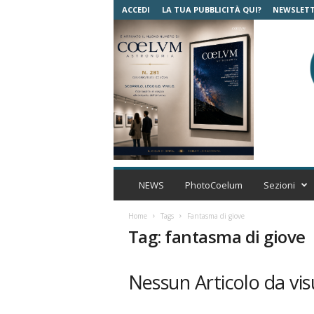
ACCEDI
LA TUA PUBBLICITÀ QUI?
NEWSLET
C
o
NEWS
PhotoCoelum
Sezioni
e
l
Home
Tags
Fantasma di giove
u
Tag: fantasma di giove
m
A
s
Nessun Articolo da vis
t
r
o