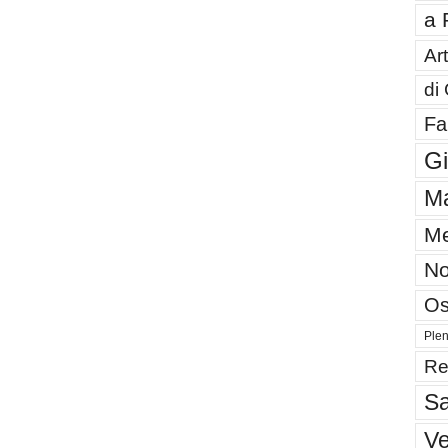
a 
Art
di
Fa
G
Ma
Me
No
Os
Plen
Re
Sa
V