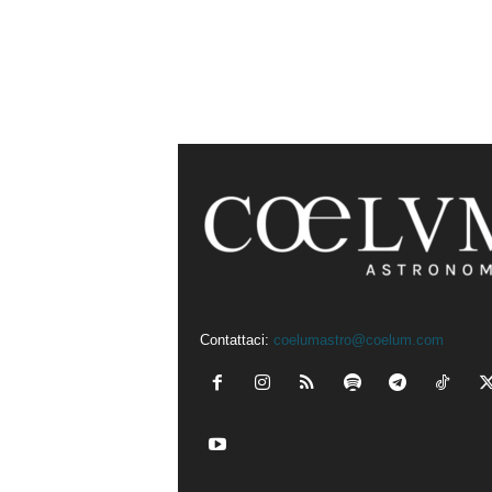
Contattaci:
coelumastro@coelum.com