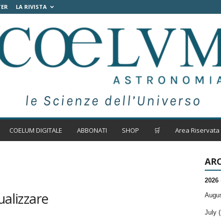
TER
LA RIVISTA
COELUM DIGITALE
ABBONATI
SHOP
🛒
Area Riservata
ARC
2026
ualizzare
Augus
July (