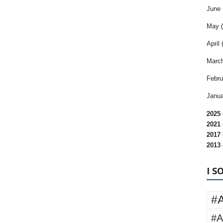
June 
May (
April 
March
Febru
Janua
2025 
2021 
2017 
2013 
I S
#
#A