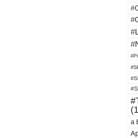
#
#G
#
#
#Pi
#Sk
#St
#S
#T
(
a 
Ap