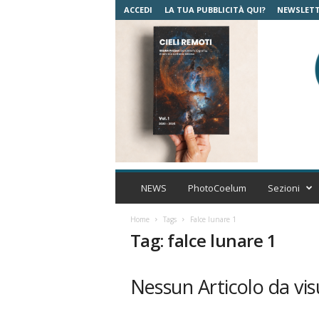
ACCEDI
LA TUA PUBBLICITÀ QUI?
NEWSLET
C
o
NEWS
PhotoCoelum
Sezioni
e
l
Home
Tags
Falce lunare 1
u
Tag: falce lunare 1
m
A
s
Nessun Articolo da vis
t
r
o