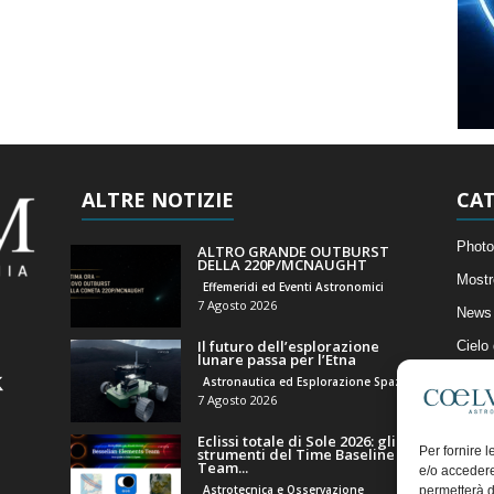
ALTRE NOTIZIE
CAT
Photo
ALTRO GRANDE OUTBURST
DELLA 220P/MCNAUGHT
Mostr
Effemeridi ed Eventi Astronomici
7 Agosto 2026
News 
Il futuro dell’esplorazione
Cielo
lunare passa per l’Etna
Astro
Astronautica ed Esplorazione Spaziale
7 Agosto 2026
Artico
Eclissi totale di Sole 2026: gli
Il Bl
Per fornire 
strumenti del Time Baseline
Team...
e/o accedere
Astrotecnica e Osservazione
permetterà d