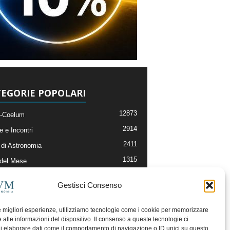
EGORIE POPOLARI
12873
-Coelum
2914
e e Incontri
2411
di Astronomia
1315
 del Mese
365
nomia, Astrofisica e Cosmologia
Gestisci Consenso
268
li e Risorse On-Line
192
og della Redazione
le migliori esperienze, utilizziamo tecnologie come i cookie per memorizzare
 alle informazioni del dispositivo. Il consenso a queste tecnologie ci
i elaborare dati come il comportamento di navigazione o ID unici su questo