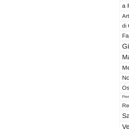
a 
Art
di
Fa
G
Ma
Me
No
Os
Plen
Re
Sa
V