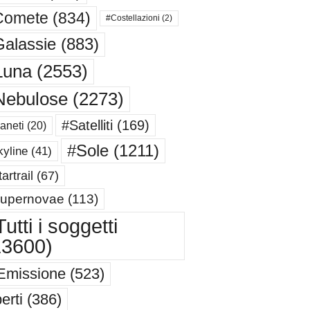
Comete
(834)
#Costellazioni
(2)
alassie
(883)
Luna
(2553)
Nebulose
(2273)
#Satelliti
(169)
aneti
(20)
#Sole
(1211)
yline
(41)
artrail
(67)
upernovae
(113)
utti i soggetti
13600)
Emissione
(523)
erti
(386)