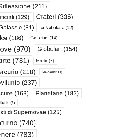
Riflessione
(211)
Crateri
(336)
ificiali
(129)
 Galassie
(81)
di Nebulose
(12)
lce
(186)
Galileiani
(14)
iove
(970)
Globulari
(154)
rte
(731)
Marte
(7)
rcurio
(218)
Molecolari
(1)
vilunio
(237)
cure
(163)
Planetarie
(183)
ilunio
(3)
sti di Supernovae
(125)
turno
(740)
enere
(783)