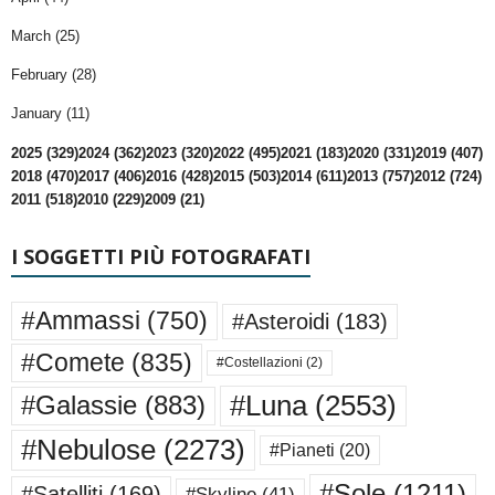
March (25)
February (28)
January (11)
2025 (329)
2024 (362)
2023 (320)
2022 (495)
2021 (183)
2020 (331)
2019 (407)
2018 (470)
2017 (406)
2016 (428)
2015 (503)
2014 (611)
2013 (757)
2012 (724)
2011 (518)
2010 (229)
2009 (21)
I SOGGETTI PIÙ FOTOGRAFATI
#Ammassi
(750)
#Asteroidi
(183)
#Comete
(835)
#Costellazioni
(2)
#Luna
(2553)
#Galassie
(883)
#Nebulose
(2273)
#Pianeti
(20)
#Sole
(1211)
#Satelliti
(169)
#Skyline
(41)