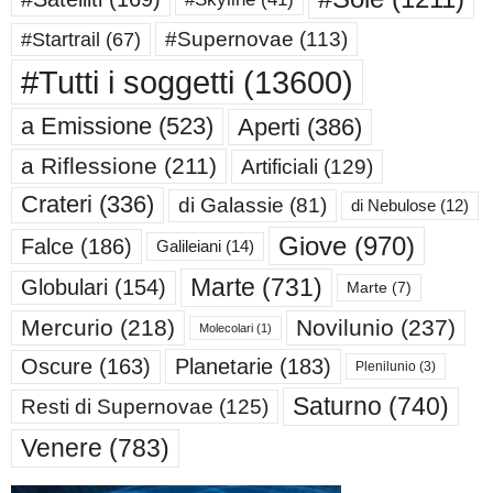
#Supernovae
(113)
#Startrail
(67)
#Tutti i soggetti
(13600)
a Emissione
(523)
Aperti
(386)
a Riflessione
(211)
Artificiali
(129)
Crateri
(336)
di Galassie
(81)
di Nebulose
(12)
Giove
(970)
Falce
(186)
Galileiani
(14)
Marte
(731)
Globulari
(154)
Marte
(7)
Mercurio
(218)
Novilunio
(237)
Molecolari
(1)
Oscure
(163)
Planetarie
(183)
Plenilunio
(3)
Saturno
(740)
Resti di Supernovae
(125)
Venere
(783)