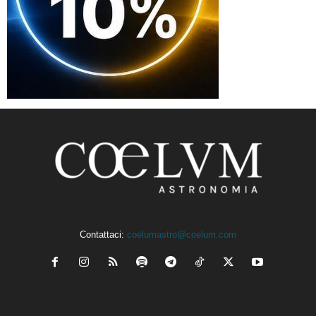
Contattaci:
coelumastro@coelum.com