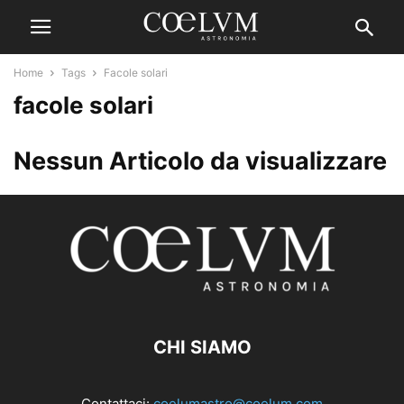
Home
Tags
Facole solari
facole solari
Nessun Articolo da visualizzare
CHI SIAMO
Contattaci:
coelumastro@coelum.com