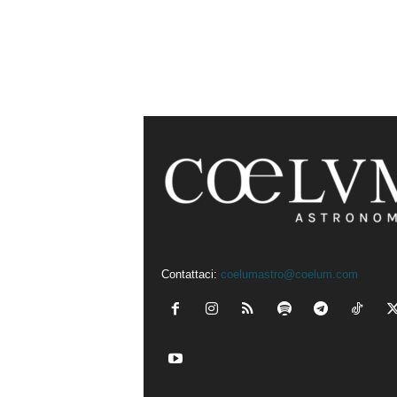
Contattaci:
coelumastro@coelum.com