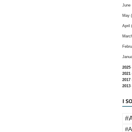
June 
May (
April 
March
Febru
Janua
2025 
2021 
2017 
2013 
I S
#
#A