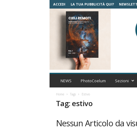
ACCEDI
LA TUA PUBBLICITÀ QUI?
NEWSLET
C
o
NEWS
PhotoCoelum
Sezioni
e
l
Home
Tags
Estivo
u
Tag: estivo
m
A
s
Nessun Articolo da vis
t
r
o