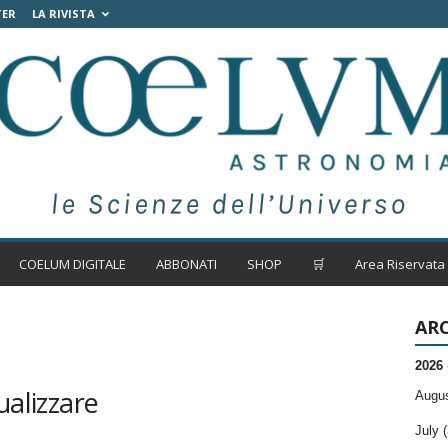
TER
LA RIVISTA
COELUM DIGITALE
ABBONATI
SHOP
🛒
Area Riservata
ARC
2026
ualizzare
Augus
July (