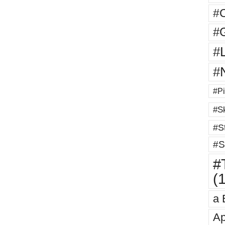
#
#G
#
#
#Pi
#Sk
#St
#S
#T
(
a 
Ap