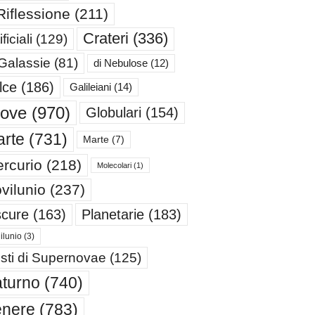
Riflessione
(211)
Crateri
(336)
ificiali
(129)
 Galassie
(81)
di Nebulose
(12)
lce
(186)
Galileiani
(14)
iove
(970)
Globulari
(154)
rte
(731)
Marte
(7)
rcurio
(218)
Molecolari
(1)
vilunio
(237)
cure
(163)
Planetarie
(183)
ilunio
(3)
sti di Supernovae
(125)
turno
(740)
enere
(783)