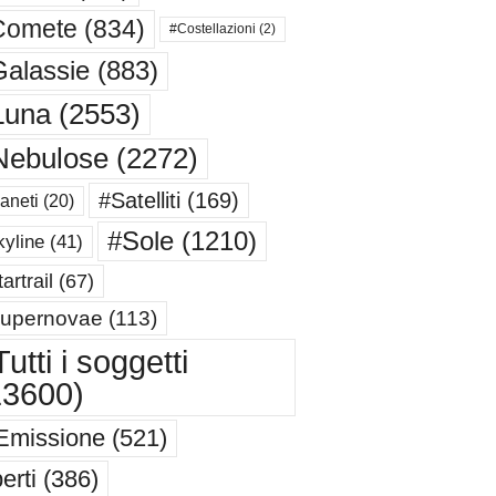
Comete
(834)
#Costellazioni
(2)
alassie
(883)
Luna
(2553)
Nebulose
(2272)
#Satelliti
(169)
aneti
(20)
#Sole
(1210)
yline
(41)
artrail
(67)
upernovae
(113)
utti i soggetti
13600)
Emissione
(521)
erti
(386)