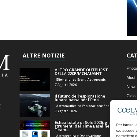
ALTRE NOTIZIE
CAT
Photo
ALTRO GRANDE OUTBURST
DELLA 220P/MCNAUGHT
Mostr
Effemeridi ed Eventi Astronomici
7 Agosto 2026
News 
Il futuro dell’esplorazione
Cielo
lunare passa per l’Etna
Astro
Astronautica ed Esplorazione Spaziale
7 Agosto 2026
Artico
Eclissi totale di Sole 2026: gli
Il Bl
Per fornire 
strumenti del Time Baseline
Team...
e/o accedere
Astrotecnica e Osservazione
permetterà d