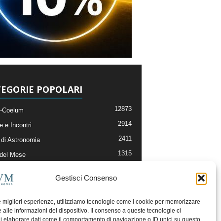
EGORIE POPOLARI
12873
-Coelum
2914
e e Incontri
2411
di Astronomia
1315
 del Mese
365
nomia, Astrofisica e Cosmologia
Gestisci Consenso
268
li e Risorse On-Line
192
og della Redazione
le migliori esperienze, utilizziamo tecnologie come i cookie per memorizzare
 alle informazioni del dispositivo. Il consenso a queste tecnologie ci
i elaborare dati come il comportamento di navigazione o ID unici su questo