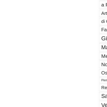
a 
Art
di
Fa
G
Ma
Me
No
Os
Plen
Re
Sa
V