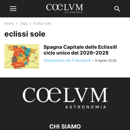
Home
Tags
Eclissi sole
eclissi sole
Spagna Capitale delle EclissiIl
ciclo unico del 2026–2028
Sebastiano de Franciscis
-
9 Aprile 2026
CHI SIAMO