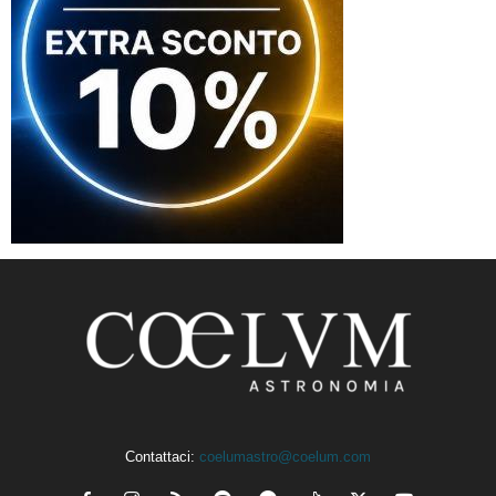
Contattaci:
coelumastro@coelum.com