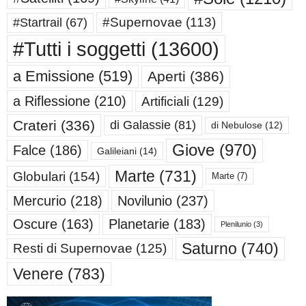
#Supernovae
(113)
#Startrail
(67)
#Tutti i soggetti
(13600)
a Emissione
(519)
Aperti
(386)
a Riflessione
(210)
Artificiali
(129)
Crateri
(336)
di Galassie
(81)
di Nebulose
(12)
Giove
(970)
Falce
(186)
Galileiani
(14)
Marte
(731)
Globulari
(154)
Marte
(7)
Mercurio
(218)
Novilunio
(237)
Oscure
(163)
Planetarie
(183)
Plenilunio
(3)
Saturno
(740)
Resti di Supernovae
(125)
Venere
(783)