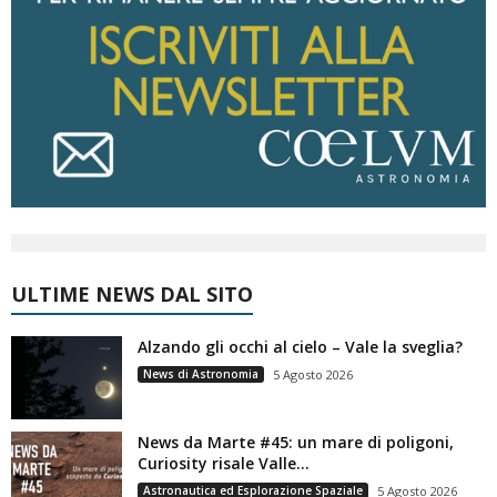
ULTIME NEWS DAL SITO
Alzando gli occhi al cielo – Vale la sveglia?
News di Astronomia
5 Agosto 2026
News da Marte #45: un mare di poligoni,
Curiosity risale Valle...
Astronautica ed Esplorazione Spaziale
5 Agosto 2026