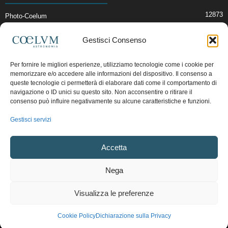
12873
Photo-Coelum
2914
Mostre e Incontri
Gestisci Consenso
2408
News di Astronomia
1314
Cielo del Mese
Per fornire le migliori esperienze, utilizziamo tecnologie come i cookie per
memorizzare e/o accedere alle informazioni del dispositivo. Il consenso a
364
Astronomia, Astrofisica e Cosmologia
queste tecnologie ci permetterà di elaborare dati come il comportamento di
268
Articoli e Risorse On-Line
navigazione o ID unici su questo sito. Non acconsentire o ritirare il
consenso può influire negativamente su alcune caratteristiche e funzioni.
192
Il Blog della Redazione
Gestisci servizi
Pubblicità:
ads@coelum.com
Accetta
Copyright © 1997 - 2024 vietata la riproduzione.
CF/P.IVA/VAT.C IT.01988340434
Nega
Privacy Policy
Termini e Condizioni di Vendita
Diritto di recesso
Visualizza le preferenze
Regolamento uso sezione PhotoCoelum
Regolamento Community e Aree di Discussione
Cookie Policy (UE)
Cookie Policy
Dichiarazione sulla Privacy