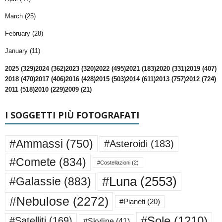
March (25)
February (28)
January (11)
2025 (329)
2024 (362)
2023 (320)
2022 (495)
2021 (183)
2020 (331)
2019 (407)
2018 (470)
2017 (406)
2016 (428)
2015 (503)
2014 (611)
2013 (757)
2012 (724)
2011 (518)
2010 (229)
2009 (21)
I SOGGETTI PIÙ FOTOGRAFATI
#Ammassi
(750)
#Asteroidi
(183)
#Comete
(834)
#Costellazioni
(2)
#Luna
(2553)
#Galassie
(883)
#Nebulose
(2272)
#Pianeti
(20)
#Sole
(1210)
#Satelliti
(169)
#Skyline
(41)