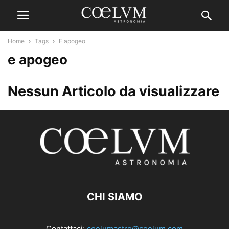
Home
Tags
E apogeo
e apogeo
Nessun Articolo da visualizzare
CHI SIAMO
Contattaci:
coelumastro@coelum.com