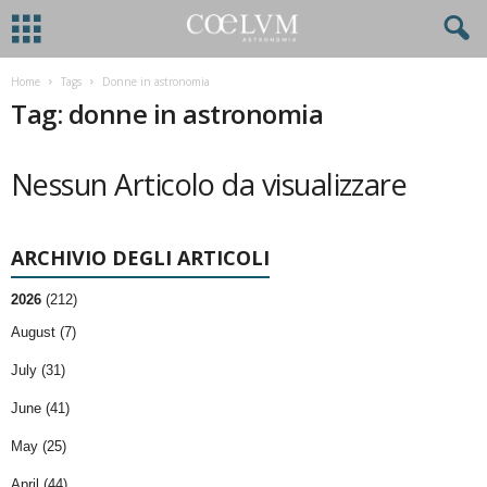
Home
Tags
Donne in astronomia
Tag: donne in astronomia
Nessun Articolo da visualizzare
ARCHIVIO DEGLI ARTICOLI
2026
(212)
August (7)
July (31)
June (41)
May (25)
April (44)