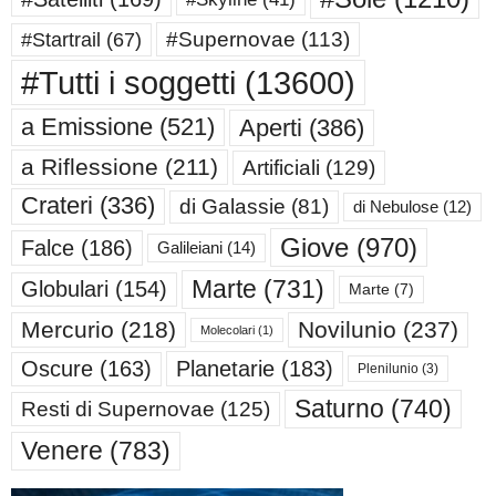
#Supernovae
(113)
#Startrail
(67)
#Tutti i soggetti
(13600)
a Emissione
(521)
Aperti
(386)
a Riflessione
(211)
Artificiali
(129)
Crateri
(336)
di Galassie
(81)
di Nebulose
(12)
Giove
(970)
Falce
(186)
Galileiani
(14)
Marte
(731)
Globulari
(154)
Marte
(7)
Mercurio
(218)
Novilunio
(237)
Molecolari
(1)
Oscure
(163)
Planetarie
(183)
Plenilunio
(3)
Saturno
(740)
Resti di Supernovae
(125)
Venere
(783)