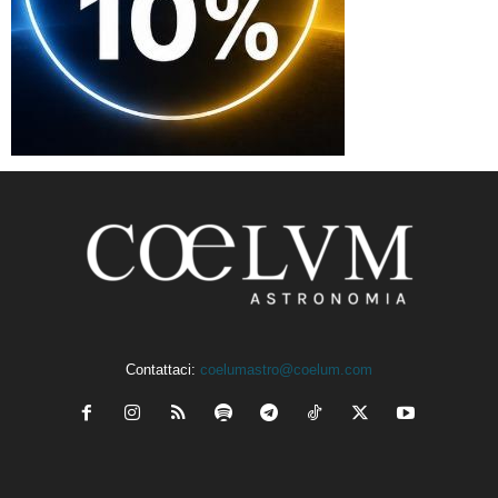
Contattaci:
coelumastro@coelum.com