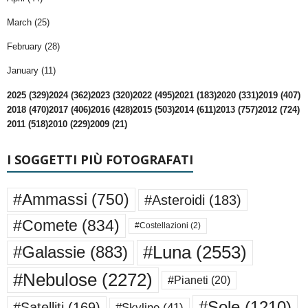
March (25)
February (28)
January (11)
2025 (329)
2024 (362)
2023 (320)
2022 (495)
2021 (183)
2020 (331)
2019 (407)
2018 (470)
2017 (406)
2016 (428)
2015 (503)
2014 (611)
2013 (757)
2012 (724)
2011 (518)
2010 (229)
2009 (21)
I SOGGETTI PIÙ FOTOGRAFATI
#Ammassi
(750)
#Asteroidi
(183)
#Comete
(834)
#Costellazioni
(2)
#Luna
(2553)
#Galassie
(883)
#Nebulose
(2272)
#Pianeti
(20)
#Sole
(1210)
#Satelliti
(169)
#Skyline
(41)