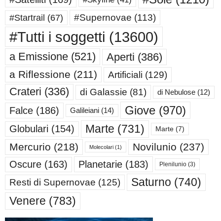
#Supernovae
(113)
#Startrail
(67)
#Tutti i soggetti
(13600)
a Emissione
(521)
Aperti
(386)
a Riflessione
(211)
Artificiali
(129)
Crateri
(336)
di Galassie
(81)
di Nebulose
(12)
Giove
(970)
Falce
(186)
Galileiani
(14)
Marte
(731)
Globulari
(154)
Marte
(7)
Mercurio
(218)
Novilunio
(237)
Molecolari
(1)
Oscure
(163)
Planetarie
(183)
Plenilunio
(3)
Saturno
(740)
Resti di Supernovae
(125)
Venere
(783)