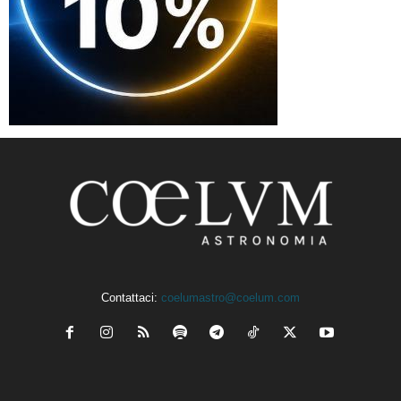
Contattaci:
coelumastro@coelum.com