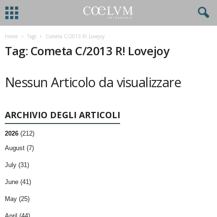
Home
Tags
Cometa C/2013 R! Lovejoy
Tag: Cometa C/2013 R! Lovejoy
Nessun Articolo da visualizzare
ARCHIVIO DEGLI ARTICOLI
2026
(212)
August (7)
July (31)
June (41)
May (25)
April (44)