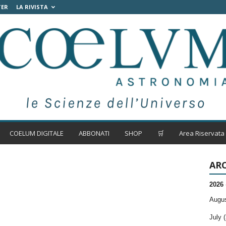
TER
LA RIVISTA
COELUM DIGITALE
ABBONATI
SHOP
🛒
Area Riservata
ARC
2026
Augus
July (