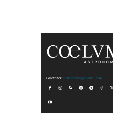
Contattaci:
coelumastro@coelum.com