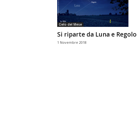
n
o
m
Cielo del Mese
i
Si riparte da Luna e Regolo
a
1 Novembre 2018