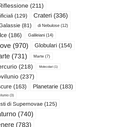
Riflessione
(211)
Crateri
(336)
ificiali
(129)
 Galassie
(81)
di Nebulose
(12)
lce
(186)
Galileiani
(14)
iove
(970)
Globulari
(154)
rte
(731)
Marte
(7)
rcurio
(218)
Molecolari
(1)
vilunio
(237)
cure
(163)
Planetarie
(183)
ilunio
(3)
sti di Supernovae
(125)
turno
(740)
enere
(783)