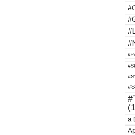
#
#G
#
#
#Pi
#Sk
#St
#S
#T
(
a 
Ap