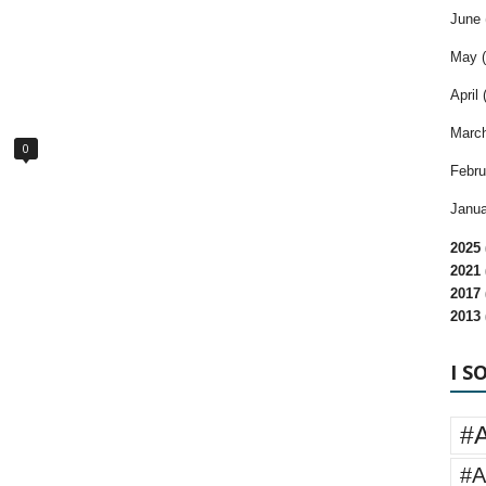
June 
May (
April 
March
0
Febru
Janua
2025 
2021 
2017 
2013 
I S
#
#A