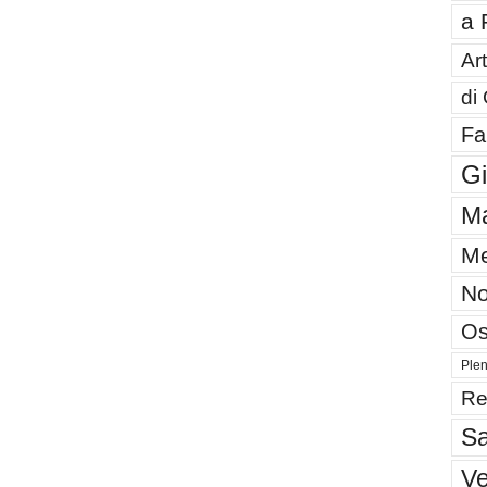
a 
Art
di
Fa
G
Ma
Me
No
Os
Plen
Re
Sa
V