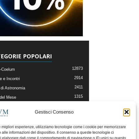
EGORIE POPOLARI
12873
-Coelum
2914
e e Incontri
2411
di Astronomia
1315
 del Mese
365
nomia, Astrofisica e Cosmologia
Gestisci Consenso
268
li e Risorse On-Line
192
og della Redazione
le migliori esperienze, utilizziamo tecnologie come i cookie per memorizzare
 alle informazioni del dispositivo. Il consenso a queste tecnologie ci
i elaborare dati come il comportamento di navigazione o ID unici su questo