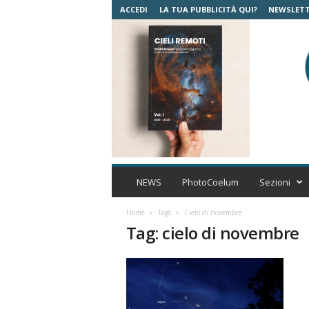
ACCEDI
LA TUA PUBBLICITÀ QUI?
NEWSLET
C
o
NEWS
PhotoCoelum
Sezioni
e
l
Home
Tags
Cielo di novembre
u
Tag: cielo di novembre
m
A
s
t
r
o