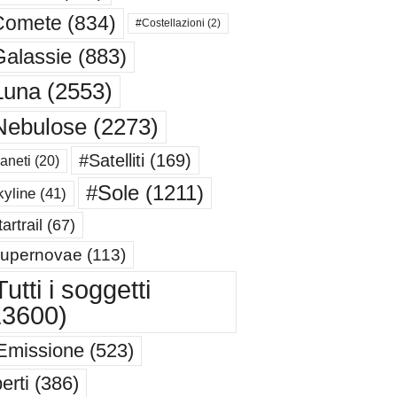
Comete
(834)
#Costellazioni
(2)
alassie
(883)
Luna
(2553)
Nebulose
(2273)
#Satelliti
(169)
aneti
(20)
#Sole
(1211)
yline
(41)
artrail
(67)
upernovae
(113)
utti i soggetti
13600)
Emissione
(523)
erti
(386)