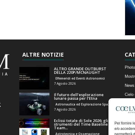
ALTRE NOTIZIE
CAT
Photo
ALTRO GRANDE OUTBURST
DELLA 220P/MCNAUGHT
Mostr
Effemeridi ed Eventi Astronomici
7 Agosto 2026
News 
Il futuro dell’esplorazione
Cielo
lunare passa per l’Etna
Astro
Astronautica ed Esplorazione Spaziale
7 Agosto 2026
Artico
Eclissi totale di Sole 2026: gli
Il Bl
Per fornire 
strumenti del Time Baseline
Team...
e/o accedere
Astrotecnica e Osservazione
permetterà d