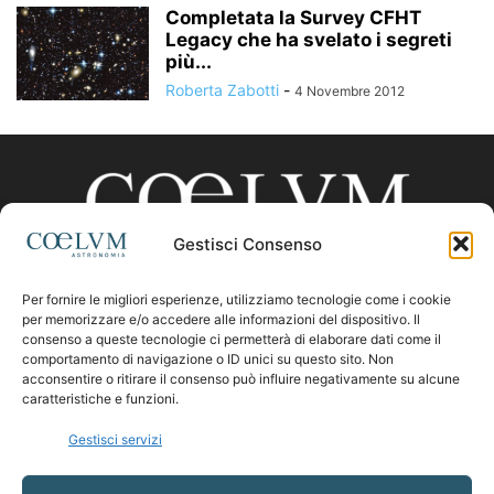
Completata la Survey CFHT
Legacy che ha svelato i segreti
più...
Roberta Zabotti
-
4 Novembre 2012
Gestisci Consenso
Per fornire le migliori esperienze, utilizziamo tecnologie come i cookie
CHI SIAMO
per memorizzare e/o accedere alle informazioni del dispositivo. Il
consenso a queste tecnologie ci permetterà di elaborare dati come il
comportamento di navigazione o ID unici su questo sito. Non
acconsentire o ritirare il consenso può influire negativamente su alcune
Contattaci:
coelumastro@coelum.com
caratteristiche e funzioni.
Gestisci servizi
SEGUICI