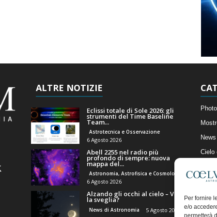
ALTRE NOTIZIE
CAT
Photo
Eclissi totale di Sole 2026: gli
strumenti del Time Baseline
Team...
Mostr
Astrotecnica e Osservazione
News 
6 Agosto 2026
Abell 2255 nel radio più
Cielo
profondo di sempre: nuova
mappa del...
Astro
Astronomia, Astrofisica e Cosmologia
Artico
6 Agosto 2026
Alzando gli occhi al cielo – Vale
Il Bl
Per fornire 
la sveglia?
e/o accedere
News di Astronomia
5 Agosto 2026
permetterà d