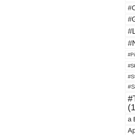
#
#G
#
#
#Pi
#Sk
#St
#S
#T
(
a 
Ap