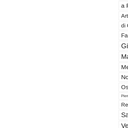
a 
Art
di
Fa
G
Ma
Me
No
Os
Plen
Re
Sa
V