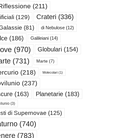
Riflessione
(211)
Crateri
(336)
ificiali
(129)
 Galassie
(81)
di Nebulose
(12)
lce
(186)
Galileiani
(14)
iove
(970)
Globulari
(154)
rte
(731)
Marte
(7)
rcurio
(218)
Molecolari
(1)
vilunio
(237)
cure
(163)
Planetarie
(183)
ilunio
(3)
sti di Supernovae
(125)
turno
(740)
enere
(783)