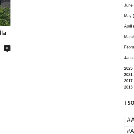
June 
May (
April 
lla
March
Febru
0
Janua
2025 
2021 
2017 
2013 
I S
#
#A