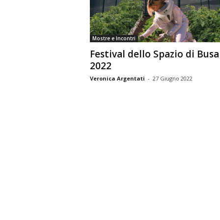
n
o
m
Mostre e Incontri
i
Festival dello Spazio di Busa
a
2022
Veronica Argentati
-
27 Giugno 2022