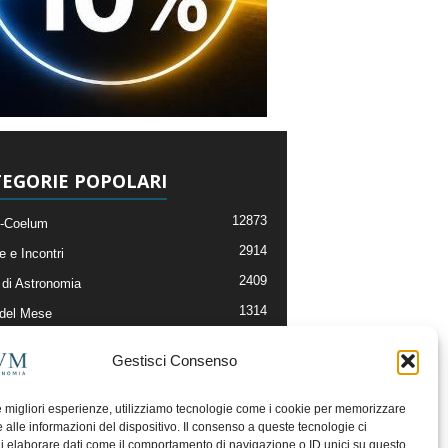
EGORIE POPOLARI
12873
-Coelum
2914
e e Incontri
2409
di Astronomia
1314
 del Mese
365
nomia, Astrofisica e Cosmologia
Gestisci Consenso
268
li e Risorse On-Line
192
og della Redazione
le migliori esperienze, utilizziamo tecnologie come i cookie per memorizzare
 alle informazioni del dispositivo. Il consenso a queste tecnologie ci
i elaborare dati come il comportamento di navigazione o ID unici su questo