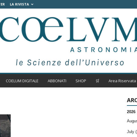
TER
LA RIVISTA
COELUM DIGITALE
ABBONATI
SHOP
🛒
Area Riservata
ARC
2026
Augus
July (