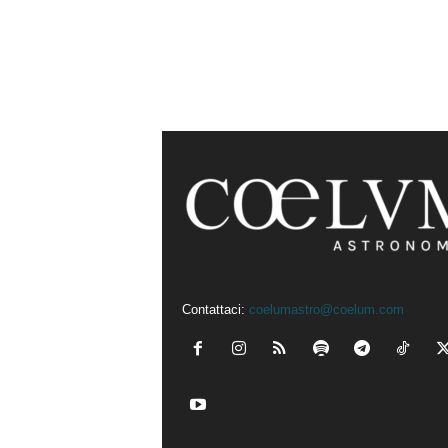
Contattaci:
coelumastro@coelum.com