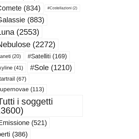
Comete
(834)
#Costellazioni
(2)
alassie
(883)
Luna
(2553)
Nebulose
(2272)
#Satelliti
(169)
aneti
(20)
#Sole
(1210)
yline
(41)
artrail
(67)
upernovae
(113)
utti i soggetti
13600)
Emissione
(521)
erti
(386)