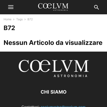
Home
Tags
B72
B72
Nessun Articolo da visualizzare
CHI SIAMO
Contattaci:
coelumastro@coelum.com