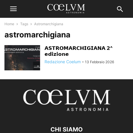
Home
Tags
Astromarchigiana
astromarchigiana
𝗔𝗦𝗧𝗥𝗢𝗠𝗔𝗥𝗖𝗛𝗜𝗚𝗜𝗔𝗡𝗔 𝟮^
𝗲𝗱𝗶𝘇𝗶𝗼𝗻𝗲
Redazione Coelum
-
13 Febbraio 2026
CHI SIAMO