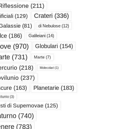
Riflessione
(211)
Crateri
(336)
ificiali
(129)
 Galassie
(81)
di Nebulose
(12)
lce
(186)
Galileiani
(14)
iove
(970)
Globulari
(154)
rte
(731)
Marte
(7)
rcurio
(218)
Molecolari
(1)
vilunio
(237)
cure
(163)
Planetarie
(183)
ilunio
(3)
sti di Supernovae
(125)
turno
(740)
enere
(783)