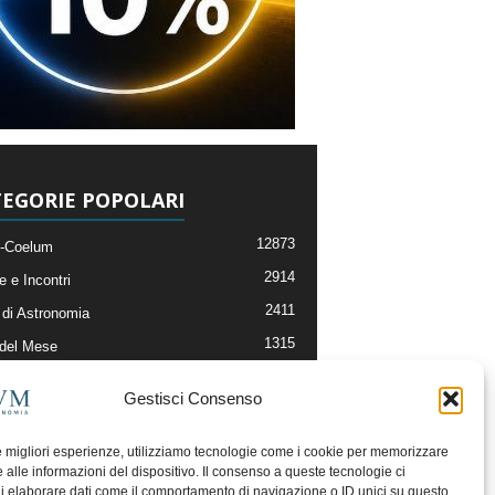
EGORIE POPOLARI
12873
-Coelum
2914
e e Incontri
2411
di Astronomia
1315
 del Mese
365
nomia, Astrofisica e Cosmologia
Gestisci Consenso
268
li e Risorse On-Line
192
og della Redazione
le migliori esperienze, utilizziamo tecnologie come i cookie per memorizzare
 alle informazioni del dispositivo. Il consenso a queste tecnologie ci
i elaborare dati come il comportamento di navigazione o ID unici su questo