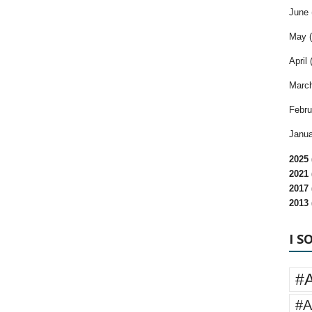
June 
May (
April 
March
Febru
Janua
2025 
2021 
2017 
2013 
I S
#
#A