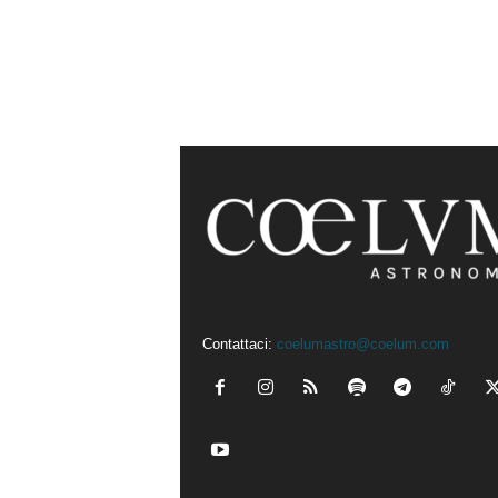
Contattaci:
coelumastro@coelum.com