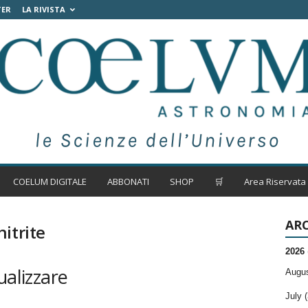
TER
LA RIVISTA
COELUM DIGITALE
ABBONATI
SHOP
🛒
Area Riservata
ARC
itrite
2026
ualizzare
Augus
July (