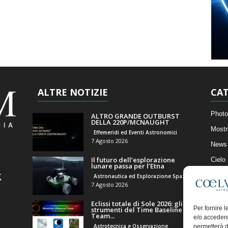
ALTRE NOTIZIE
CAT
Photo
ALTRO GRANDE OUTBURST
DELLA 220P/MCNAUGHT
Mostr
Effemeridi ed Eventi Astronomici
7 Agosto 2026
News 
Il futuro dell’esplorazione
Cielo
lunare passa per l’Etna
Astro
Astronautica ed Esplorazione Spaziale
7 Agosto 2026
Artico
Eclissi totale di Sole 2026: gli
Il Bl
Per fornire 
strumenti del Time Baseline
Team...
e/o accedere
Astrotecnica e Osservazione
permetterà d