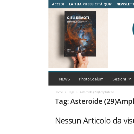
ACCEDI
LA TUA PUBBLICITÀ QUI?
NEWSLET
C
o
NEWS
PhotoCoelum
Sezioni
e
l
Home
Tags
Asteroide (29)Amphitrite
u
Tag: Asteroide (29)Amph
m
A
s
Nessun Articolo da vis
t
r
o