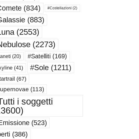
Comete
(834)
#Costellazioni
(2)
alassie
(883)
Luna
(2553)
Nebulose
(2273)
#Satelliti
(169)
aneti
(20)
#Sole
(1211)
yline
(41)
artrail
(67)
upernovae
(113)
utti i soggetti
13600)
Emissione
(523)
erti
(386)