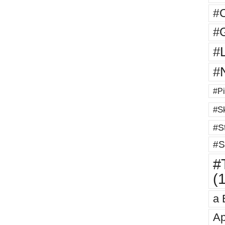
#
#G
#
#
#Pi
#Sk
#St
#S
#T
(
a 
Ap