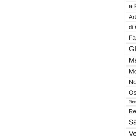
a 
Art
di
Fa
G
Ma
Me
No
Os
Plen
Re
Sa
V