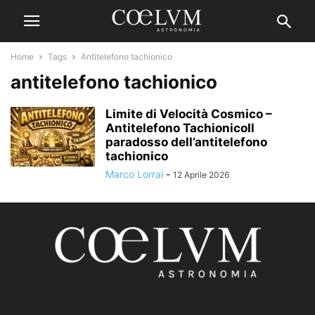
Home
Tags
Antitelefono tachionico
antitelefono tachionico
Limite di Velocità Cosmico –
Antitelefono TachionicoIl
paradosso dell’antitelefono
tachionico
Marco Lorrai
-
12 Aprile 2026