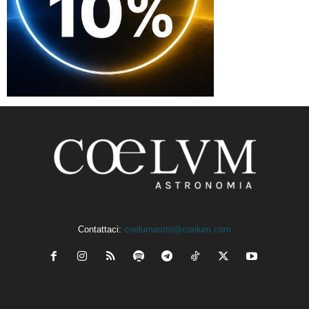
Contattaci:
coelumastro@coelum.com