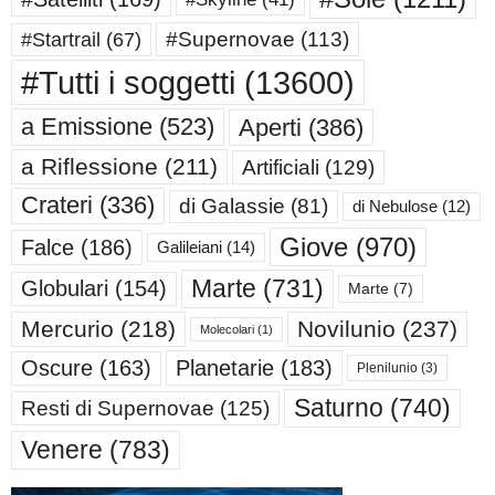
#Supernovae
(113)
#Startrail
(67)
#Tutti i soggetti
(13600)
a Emissione
(523)
Aperti
(386)
a Riflessione
(211)
Artificiali
(129)
Crateri
(336)
di Galassie
(81)
di Nebulose
(12)
Giove
(970)
Falce
(186)
Galileiani
(14)
Marte
(731)
Globulari
(154)
Marte
(7)
Mercurio
(218)
Novilunio
(237)
Molecolari
(1)
Oscure
(163)
Planetarie
(183)
Plenilunio
(3)
Saturno
(740)
Resti di Supernovae
(125)
Venere
(783)