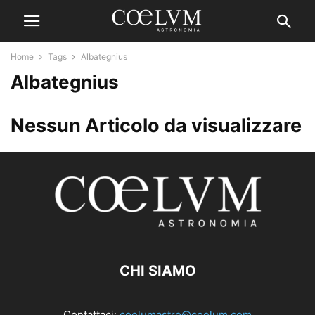
Home
Tags
Albategnius
Albategnius
Nessun Articolo da visualizzare
CHI SIAMO
Contattaci:
coelumastro@coelum.com