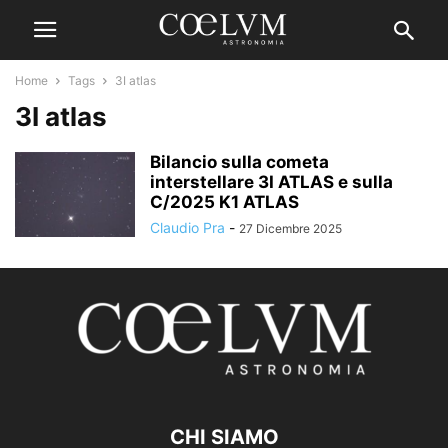
Home
Tags
3I atlas
3I atlas
Bilancio sulla cometa
interstellare 3I ATLAS e sulla
C/2025 K1 ATLAS
Claudio Pra
-
27 Dicembre 2025
CHI SIAMO