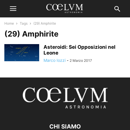
Home
Tags
(29) Amphirite
(29) Amphirite
Asteroidi: Sei Opposizioni nel
Leone
Marco Iozzi
-
2 Marzo 2017
CHI SIAMO