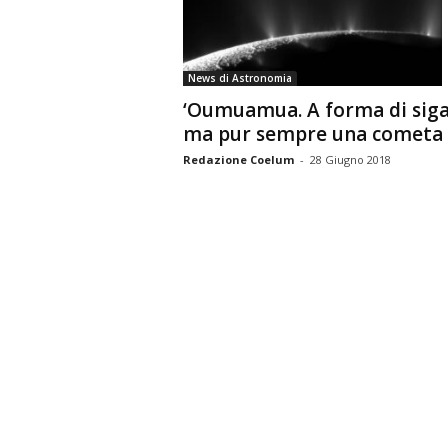
n
o
m
News di Astronomia
i
‘Oumuamua. A forma di siga
a
ma pur sempre una cometa
Redazione Coelum
-
28 Giugno 2018