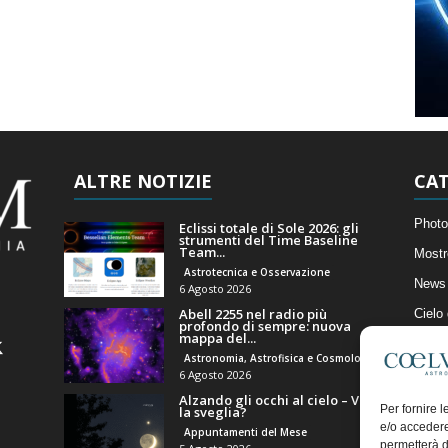
ALTRE NOTIZIE
CAT
Photo
Eclissi totale di Sole 2026: gli
strumenti del Time Baseline
Team...
Mostr
Astrotecnica e Osservazione
News 
6 Agosto 2026
Abell 2255 nel radio più
Cielo
profondo di sempre: nuova
mappa del...
Astro
Astronomia, Astrofisica e Cosmologia
Artico
6 Agosto 2026
Alzando gli occhi al cielo – Vale
Il Bl
Per fornire 
la sveglia?
e/o accedere
Appuntamenti del Mese
permetterà d