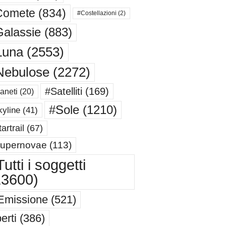
Comete
(834)
#Costellazioni
(2)
alassie
(883)
Luna
(2553)
Nebulose
(2272)
#Satelliti
(169)
aneti
(20)
#Sole
(1210)
yline
(41)
artrail
(67)
upernovae
(113)
utti i soggetti
13600)
Emissione
(521)
erti
(386)