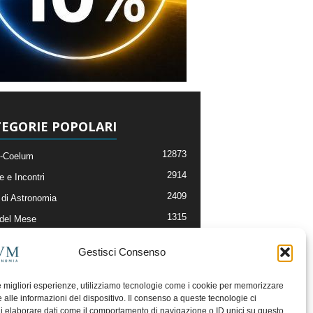
EGORIE POPOLARI
12873
-Coelum
2914
e e Incontri
2409
di Astronomia
1315
 del Mese
365
nomia, Astrofisica e Cosmologia
Gestisci Consenso
268
li e Risorse On-Line
192
og della Redazione
le migliori esperienze, utilizziamo tecnologie come i cookie per memorizzare
 alle informazioni del dispositivo. Il consenso a queste tecnologie ci
i elaborare dati come il comportamento di navigazione o ID unici su questo