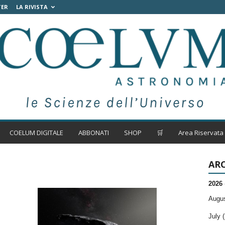
TER
LA RIVISTA
COELUM DIGITALE
ABBONATI
SHOP
🛒
Area Riservata
ARC
2026
Augus
July (