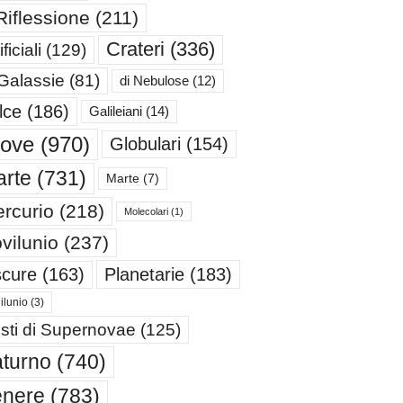
Riflessione
(211)
Crateri
(336)
ificiali
(129)
 Galassie
(81)
di Nebulose
(12)
lce
(186)
Galileiani
(14)
iove
(970)
Globulari
(154)
rte
(731)
Marte
(7)
rcurio
(218)
Molecolari
(1)
vilunio
(237)
cure
(163)
Planetarie
(183)
ilunio
(3)
sti di Supernovae
(125)
turno
(740)
enere
(783)