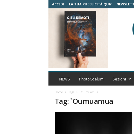
ACCEDI
LA TUA PUBBLICITÀ QUI?
NEWSLET
C
o
NEWS
PhotoCoelum
Sezioni
e
l
Home
Tags
`Oumuamua
u
Tag: `Oumuamua
m
A
s
t
r
o