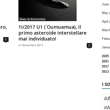
June 
May (
News di Astronomia
April 
ro,
1I/2017 U1 (`Oumuamua), il
March
primo asteroide interstellare
mai individuato!
Febru
0
21 Novembre 2017
0
Janua
2025 
2021 
2017 
2013 
I S
#
#A