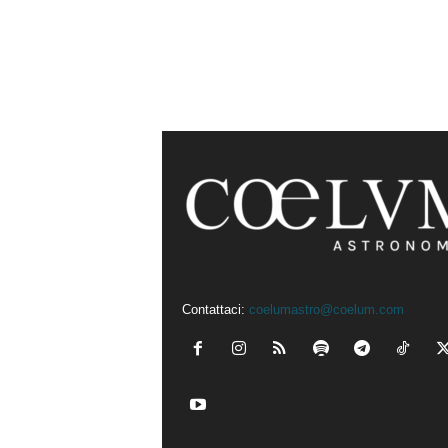
Contattaci:
coelumastro@coelum.com