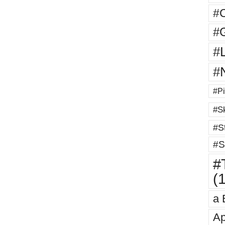
#
#G
#
#
#Pi
#Sk
#St
#S
#T
(
a 
Ap