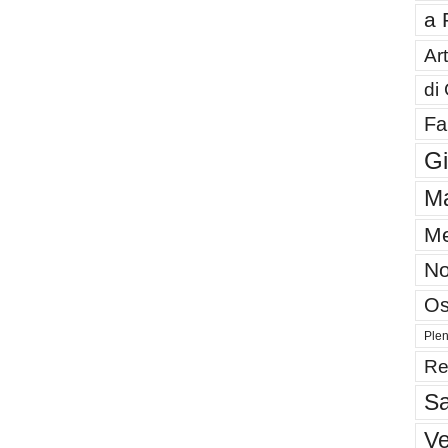
a 
Art
di
Fa
G
Ma
Me
No
Os
Plen
Re
Sa
V