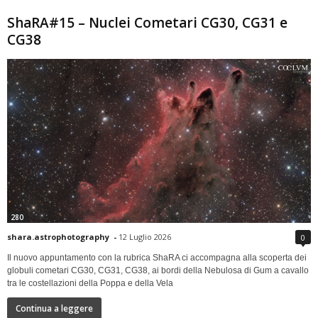
ShaRA#15 – Nuclei Cometari CG30, CG31 e
CG38
280
shara.astrophotography
-
12 Luglio 2026
0
Il nuovo appuntamento con la rubrica ShaRA ci accompagna alla scoperta dei
globuli cometari CG30, CG31, CG38, ai bordi della Nebulosa di Gum a cavallo
tra le costellazioni della Poppa e della Vela
Continua a leggere