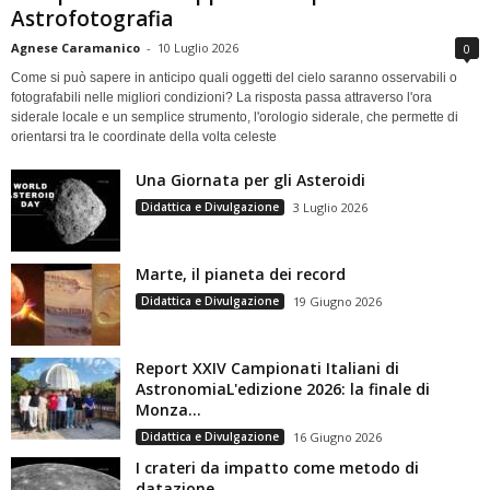
Astrofotografia
Agnese Caramanico
-
10 Luglio 2026
0
Come si può sapere in anticipo quali oggetti del cielo saranno osservabili o
fotografabili nelle migliori condizioni? La risposta passa attraverso l'ora
siderale locale e un semplice strumento, l'orologio siderale, che permette di
orientarsi tra le coordinate della volta celeste
Una Giornata per gli Asteroidi
Didattica e Divulgazione
3 Luglio 2026
Marte, il pianeta dei record
Didattica e Divulgazione
19 Giugno 2026
Report XXIV Campionati Italiani di
AstronomiaL'edizione 2026: la finale di
Monza...
Didattica e Divulgazione
16 Giugno 2026
I crateri da impatto come metodo di
datazione