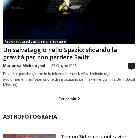
Astronautica ed Esplorazione Spaziale
Un salvataggio nello Spazio: sfidando la
gravità per non perdere Swift
Marianna Michelagnoli
-
23 Giugno 2026
0
Risale a qualche giorno fa la teleconferenza NASA dedicata agli
aggiornamenti sull'operazione di salvataggio per il satellite Swift (la Swift Boost
Mission)
Carica altri
ASTROFOTOGRAFIA
Tempo Siderale: applicazioni