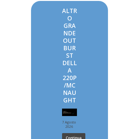
ALTR
O
GRA
NDE
OUT
BUR
ST
DELL
A
220P
/MC
NAU
GHT
7 Agosto
2026
Continua