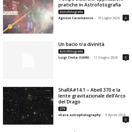
pratiche in Astrofotografia
Astrofotografia
Agnese Caramanico
-
10 Luglio 2026
0
Un bacio tra divinità
Astrofotografia
Luigi Civita (UAN)
-
11 Giugno 2026
0
ShaRA#14.1 – Abell 370 e la
lente gravitazionale dell’Arco
del Drago
279
shara.astrophotography
-
9 Aprile 2026
0