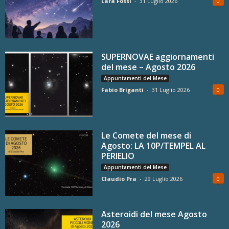
Lara Fossi
-
31 Luglio 2026
0
SUPERNOVAE aggiornamenti
del mese – Agosto 2026
Appuntamenti del Mese
Fabio Briganti
-
31 Luglio 2026
0
Le Comete del mese di
Agosto: LA 10P/TEMPEL AL
PERIELIO
Appuntamenti del Mese
Claudio Pra
-
29 Luglio 2026
0
Asteroidi del mese Agosto
2026