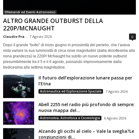
Effemeridi ed Eventi Astronomici
ALTRO GRANDE OUTBURST DELLA
220P/MCNAUGHT
Claudio Pra
-
7 Agosto 2026
0
Dopo il grande “botto” di inizio giugno in prossimità del perielio, che l’aveva
vista variare la sua luminosità di circa nove magnitudini (dalla diciottesima alla
nona grandezza) la 220P/ McNaught ha subìto un nuovo potente outburst
presumibilmente tra il 5 e il 6 agosto, passando improvvisamente dalla
tredicesima alla settima magnitudine.
Il futuro dell’esplorazione lunare passa per
l’Etna
Astronautica ed Esplorazione Spaziale
7 Agosto 2026
Abell 2255 nel radio più profondo di sempre:
nuova mappa del...
Astronomia, Astrofisica e Cosmologia
6 Agosto 2026
Alzando gli occhi al cielo – Vale la sveglia?Le
congiunzioni di...