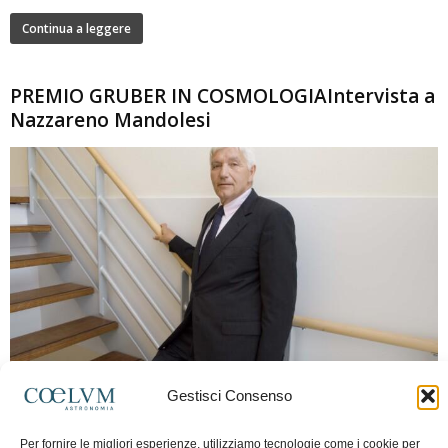
Continua a leggere
PREMIO GRUBER IN COSMOLOGIAIntervista a
Nazzareno Mandolesi
280
Gestisci Consenso
Frida Paolella
-
16 Giugno 2026
0
Intervista al professor Nazzareno Mandolesi, tra i protagonisti della cosmologia
Per fornire le migliori esperienze, utilizziamo tecnologie come i cookie per
spaziale europea e della missione Planck. Il dialogo ripercorre i principali