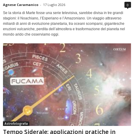
Agnese Caramanico
-
17 Luglio 2026
0
Se la storia di Marte fosse una serie televisiva, sarebbe divisa in tre grandi
stagioni: il Noachiano, l’Esperiano e l’Amazoniano. Un viaggio attraverso
miliardi di anni di evoluzione planetaria, tra oceani scomparsi, gigantesche
eruzioni vulcaniche, perdita dell’atmosfera e trasformazione del pianeta nel
mondo arido che osserviamo oggi.
Astrofotografia
Tempo Siderale: applicazioni pratiche in