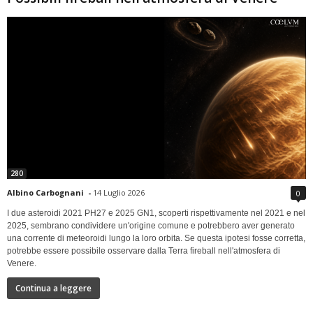
280
Albino Carbognani
-
14 Luglio 2026
0
I due asteroidi 2021 PH27 e 2025 GN1, scoperti rispettivamente nel 2021 e nel
2025, sembrano condividere un'origine comune e potrebbero aver generato
una corrente di meteoroidi lungo la loro orbita. Se questa ipotesi fosse corretta,
potrebbe essere possibile osservare dalla Terra fireball nell'atmosfera di
Venere.
Continua a leggere