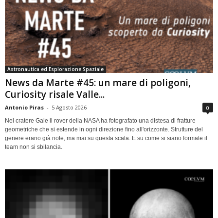
Astronautica ed Esplorazione Spaziale
News da Marte #45: un mare di poligoni,
Curiosity risale Valle...
Antonio Piras
-
5 Agosto 2026
0
Nel cratere Gale il rover della NASA ha fotografato una distesa di fratture
geometriche che si estende in ogni direzione fino all'orizzonte. Strutture del
genere erano già note, ma mai su questa scala. E su come si siano formate il
team non si sbilancia.