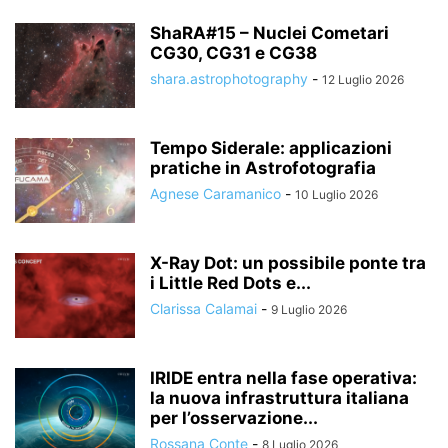
ShaRA#15 – Nuclei Cometari
CG30, CG31 e CG38
shara.astrophotography
-
12 Luglio 2026
Tempo Siderale: applicazioni
pratiche in Astrofotografia
Agnese Caramanico
-
10 Luglio 2026
X-Ray Dot: un possibile ponte tra
i Little Red Dots e...
Clarissa Calamai
-
9 Luglio 2026
IRIDE entra nella fase operativa:
la nuova infrastruttura italiana
per l’osservazione...
Rossana Conte
-
8 Luglio 2026