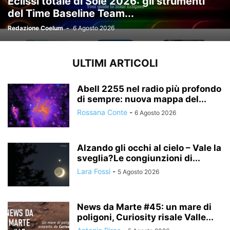
Eclissi totale di Sole 2026: gli strumenti
del Time Baseline Team...
Redazione Coelum
-
6 Agosto 2026
ULTIMI ARTICOLI
Abell 2255 nel radio più profondo
di sempre: nuova mappa del...
Rossana Conte
-
6 Agosto 2026
Alzando gli occhi al cielo – Vale la
sveglia?Le congiunzioni di...
Lara Fossi
-
5 Agosto 2026
News da Marte #45: un mare di
poligoni, Curiosity risale Valle...