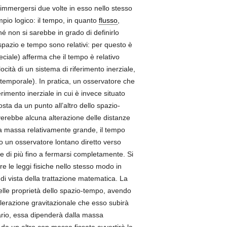
 immergersi due volte in esso nello stesso
io logico: il tempo, in quanto
flusso
,
é non si sarebbe in grado di definirlo
pazio e tempo sono relativi: per questo è
peciale) afferma che il tempo è relativo
cità di un sistema di riferimento inerziale,
e temporale). In pratica, un osservatore che
erimento inerziale in cui è invece situato
sta da un punto all’altro dello spazio-
rverebbe alcuna alterazione delle distanze
na massa relativamente grande, il tempo
do un osservatore lontano diretto verso
re di più fino a fermarsi completamente. Si
re le leggi fisiche nello stesso modo in
 di vista della trattazione matematica. La
lle proprietà dello spazio-tempo, avendo
elerazione gravitazionale che esso subirà
ario, essa dipenderà dalla massa