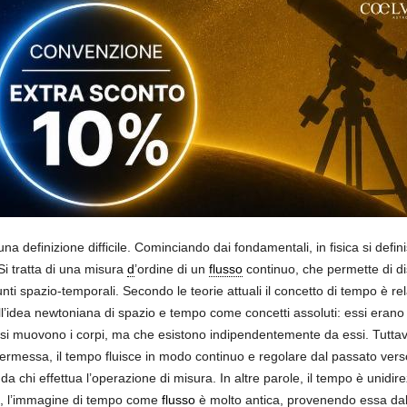
a definizione difficile. Cominciando dai fondamentali, in fisica si defi
Si tratta di una misura
d
’ordine di un
flusso
continuo, che permette di di
 punti spazio-temporali. Secondo le teorie attuali il concetto di tempo è 
’idea newtoniana di spazio e tempo come concetti assoluti: essi erano inf
 si muovono i corpi, ma che esistono indipendentemente da essi. Tuttavi
 permessa, il tempo fluisce in modo continuo e regolare dal passato verso 
 chi effettua l’operazione di misura. In altre parole, il tempo è unidir
ò, l’immagine di tempo come
flusso
è molto antica, provenendo essa dal f