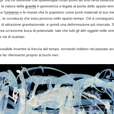
corpi. Da ciò discende che qualsivoglia corpo posto ad una certa distanza
 la natura della
gravità
è geometrica e legata al punto dello spazio-te
 l’
universo
e le masse che lo popolano come punti materiali al suo inter
., la curvatura) che esso provoca nello spazio-tempo. Ciò è conseguenz
a di attrazione gravitazionale, e quindi una deformazione più marcata. Si
un’enorme buca di potenziale, tale che tutti gli altri oggetti nelle vici
a via di scampo.
ossibile invertire la freccia del tempo, tornando indietro nel passato an
ar riferimento proprio ai buchi neri.