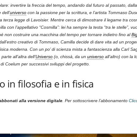
e: invertire la freccia del tempo, andando dal futuro al passato, dalla 
 dell’
universo
con la passione per la scrittura, e l’artista Tommaso Duse
 terza legge di Lavoisier. Mentre cerca di dimostrare il legame tra c
 con l’appellativo “Cosmilla”: lei ha sempre la testa “tra le stelle”, vuo
 non costruire una macchina del tempo per tornare indietro fino al
Bi
ll’estro creativo di Tommaso, Camilla decide di dare vita ad un progett
a fisica moderna. Con un po
’
di scienza mista a fantascienza alla Carl Saga
parte all
’
altra dell
’
Universo
(o, chissà, da un
universo
all
’
altro) con la l
di Coelum per successivi sviluppi del progetto.
 in filosofia e in fisica
abbonati alla versione digitale
. Per sottoscrivere l’abbonamento
Clic