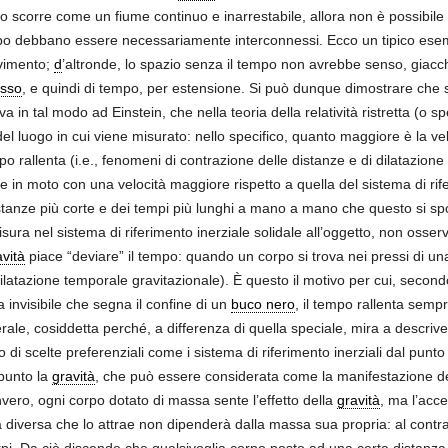
o scorre come un fiume continuo e inarrestabile, allora non è possibile
o debbano essere necessariamente interconnessi. Ecco un tipico esemp
ovimento;
d
’altronde, lo spazio senza il tempo non avrebbe senso, giacch
usso
, e quindi di tempo, per estensione. Si può dunque dimostrare che s
 in tal modo ad Einstein, che nella teoria della relatività ristretta (o s
 luogo in cui viene misurato: nello specifico, quanto maggiore è la velo
mpo rallenta (i.e., fenomeni di contrazione delle distanze e di dilatazion
ale in moto con una velocità maggiore rispetto a quella del sistema di rif
istanze più corte e dei tempi più lunghi a mano a mano che questo si spo
isura nel sistema di riferimento inerziale solidale all’oggetto, non osse
vità
piace “deviare” il tempo: quando un corpo si trova nei pressi di u
ilatazione temporale gravitazionale). È questo il motivo per cui, secon
ca invisibile che segna il confine di un
buco nero
, il tempo rallenta semp
erale, cosiddetta perché, a differenza di quella speciale, mira a descrive
o di scelte preferenziali come i sistema di riferimento inerziali dal punto
ppunto la
gravità
, che può essere considerata come la manifestazione de
vero, ogni corpo dotato di massa sente l’effetto della
gravità
, ma l’acc
a diversa che lo attrae non dipenderà dalla massa sua propria: al contr