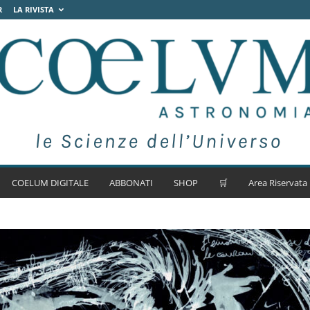
R
LA RIVISTA
COELUM DIGITALE
ABBONATI
SHOP
🛒
Area Riservata