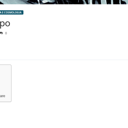
A E COSMOLOGIA
mpo
0
lare