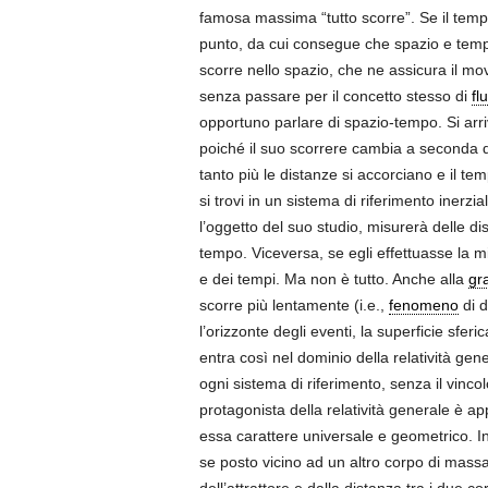
famosa massima “tutto scorre”. Se il temp
punto, da cui consegue che spazio e temp
scorre nello spazio, che ne assicura il m
senza passare per il concetto stesso di
fl
opportuno parlare di spazio-tempo. Si arriva
poiché il suo scorrere cambia a seconda del
tanto più le distanze si accorciano e il te
si trovi in un sistema di riferimento inerzi
l’oggetto del suo studio, misurerà delle d
tempo. Viceversa, se egli effettuasse la m
e dei tempi. Ma non è tutto. Anche alla
gra
scorre più lentamente (i.e.,
fenomeno
di d
l’orizzonte degli eventi, la superficie sferi
entra così nel dominio della relatività gen
ogni sistema di riferimento, senza il vincol
protagonista della relatività generale è a
essa carattere universale e geometrico. In
se posto vicino ad un altro corpo di mass