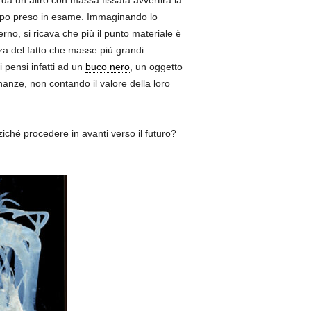
 da un altro con massa fissata avvertirà la
mpo preso in esame. Immaginando lo
no, si ricava che più il punto materiale è
a del fatto che masse più grandi
 pensi infatti ad un
buco nero
, un oggetto
nanze, non contando il valore della loro
ziché procedere in avanti verso il futuro?