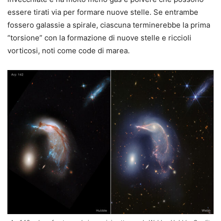
essere tirati via per formare nuove stelle. Se entrambe
fossero galassie a spirale, ciascuna terminerebbe la prima
“torsione” con la formazione di nuove stelle e riccioli
vorticosi, noti come code di marea.