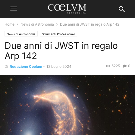
Home
News di Astronomia
Due anni di JWST in regalo Arp 142
News di Astronomia
Strumenti Professionali
Due anni di JWST in regalo
Arp 142
5225
0
Di
Redazione Coelum
-
12 Luglio 2024