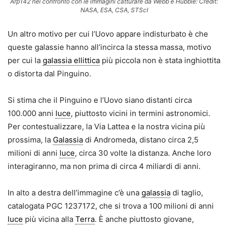
Arp142 nel confronto con le immagini catturare da Webb e Hubble: Credit:
NASA, ESA, CSA, STScI
Un altro motivo per cui l’Uovo appare indisturbato è che
queste galassie hanno all’incirca la stessa massa, motivo
per cui la
galassia ellittica
più piccola non è stata inghiottita
o distorta dal Pinguino.
Si stima che il Pinguino e l’Uovo siano distanti circa
100.000 anni
luce
, piuttosto vicini in termini astronomici.
Per contestualizzare, la Via Lattea e la nostra vicina più
prossima, la
Galassia
di Andromeda, distano circa 2,5
milioni di anni
luce
, circa 30 volte la distanza. Anche loro
interagiranno, ma non prima di circa 4 miliardi di anni.
In alto a destra dell’immagine c’è una
galassia
di taglio,
catalogata PGC 1237172, che si trova a 100 milioni di anni
luce
più vicina alla
Terra
. È anche piuttosto giovane,