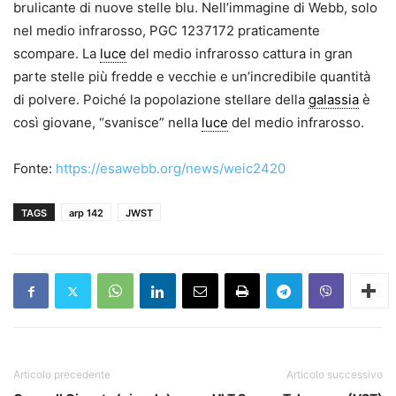
brulicante di nuove stelle blu. Nell’immagine di Webb, solo
nel medio infrarosso, PGC 1237172 praticamente
scompare. La
luce
del medio infrarosso cattura in gran
parte stelle più fredde e vecchie e un’incredibile quantità
di polvere. Poiché la popolazione stellare della
galassia
è
così giovane, “svanisce” nella
luce
del medio infrarosso.
Fonte:
https://esawebb.org/news/weic2420
TAGS
arp 142
JWST
Articolo precedente
Articolo successivo